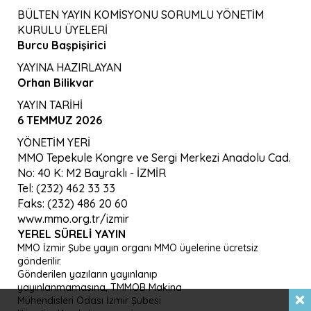
BÜLTEN YAYIN KOMİSYONU SORUMLU YÖNETİM
KURULU ÜYELERİ
Burcu Başpişirici
YAYINA HAZIRLAYAN
Orhan Bilikvar
YAYIN TARİHİ
6 TEMMUZ 2026
YÖNETİM YERİ
MMO Tepekule Kongre ve Sergi Merkezi Anadolu Cad.
No: 40 K: M2 Bayraklı - İZMİR
Tel: (232) 462 33 33
Faks: (232) 486 20 60
www.mmo.org.tr/izmir
YEREL SÜRELI YAYIN
MMO İzmir Şube yayın organı MMO üyelerine ücretsiz
gönderilir.
Gönderilen yazıların yayınlanıp
yayınlanmamasına, TMMOB Makina
Mühendisleri Odası İzmir Şubesi