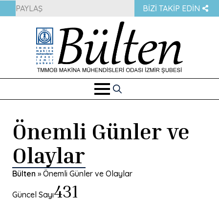
PAYLAŞ
BIZI TAKIP EDIN
Search
for:
Önemli Günler ve
Olaylar
Bülten
»
Önemli Günler ve Olaylar
431
Güncel Sayı