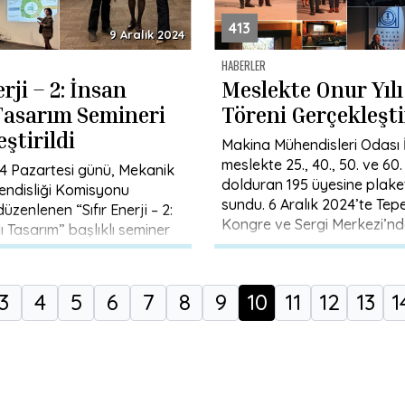
413
9 Aralık 2024
HABERLER
erji – 2: İnsan
Meslekte Onur Yılı
Tasarım Semineri
Töreni Gerçekleşti
ştirildi
Makina Mühendisleri Odası İ
meslekte 25., 40., 50. ve 60. y
24 Pazartesi günü, Mekanik
dolduran 195 üyesine plaket
endisliği Komisyonu
sundu. 6 Aralık 2024’te Tep
üzenlenen “Sıfır Enerji – 2:
Kongre ve Sergi Merkezi’nd
 Tasarım” başlıklı seminer
ildi. Etkinliğe, yüksek mimar
3
4
5
6
7
8
9
10
11
12
13
1