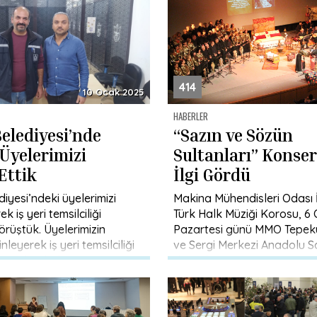
414
10 Ocak 2025
HABERLER
elediyesi’nde
“Sazın ve Sözün
 Üyelerimizi
Sultanları” Konse
Ettik
İlgi Gördü
iyesi’ndeki üyelerimizi
Makina Mühendisleri Odası 
k iş yeri temsilciliği
Türk Halk Müziği Korosu, 6
rüştük. Üyelerimizin
Pazartesi günü MMO Tepek
inleyerek iş yeri temsilciliği
ve Sergi Merkezi Anadolu 
değerlendirdiğimiz
düzenlenen “Sazın ve […]
şubemiz adına MMO İzmir
 […]