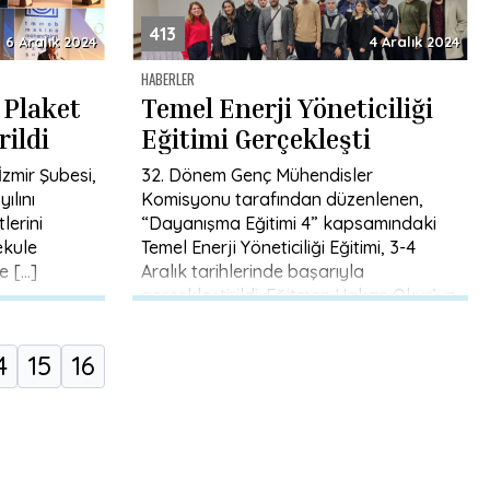
413
6 Aralık 2024
4 Aralık 2024
HABERLER
 Plaket
Temel Enerji Yöneticiliği
rildi
Eğitimi Gerçekleşti
zmir Şubesi,
32. Dönem Genç Mühendisler
ılını
Komisyonu tarafından düzenlenen,
lerini
“Dayanışma Eğitimi 4” kapsamındaki
ekule
Temel Enerji Yöneticiliği Eğitimi, 3-4
e […]
Aralık tarihlerinde başarıyla
gerçekleştirildi. Eğitmen Hakan Okur’un
gerçekleştirdiği eğitim, […]
4
15
16