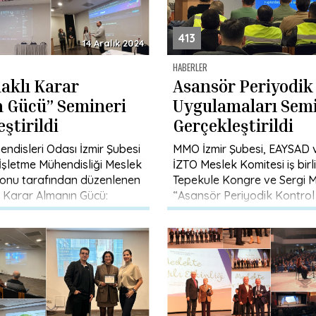
413
14 Aralık 2024
HABERLER
daklı Karar
Asansör Periyodik
 Gücü” Semineri
Uygulamaları Semi
ştirildi
Gerçekleştirildi
ndisleri Odası İzmir Şubesi
MMO İzmir Şubesi, EAYSAD 
 İşletme Mühendisliği Meslek
İZTO Meslek Komitesi iş bir
onu tarafından düzenlenen
Tepekule Kongre ve Sergi M
ı Karar Almanın Gücü:
“Asansör Periyodik Kontrol
e Mühendislik Uygulamaları”
Uygulamaları” konulu Bilgi
]
Semineri gerçekleştirilmişti