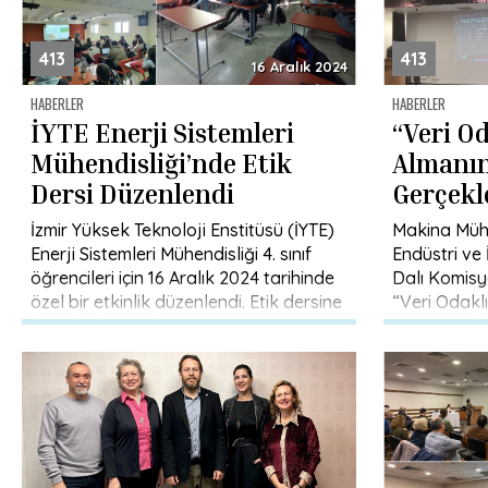
413
413
16 Aralık 2024
HABERLER
HABERLER
İYTE Enerji Sistemleri
“Veri O
Mühendisliği’nde Etik
Almanın
Dersi Düzenlendi
Gerçekle
İzmir Yüksek Teknoloji Enstitüsü (İYTE)
Makina Mühe
Enerji Sistemleri Mühendisliği 4. sınıf
Endüstri ve
öğrencileri için 16 Aralık 2024 tarihinde
Dalı Komisy
özel bir etkinlik düzenlendi. Etik dersine
“Veri Odakl
konuk olan Makina […]
Power BI il
semineri, […