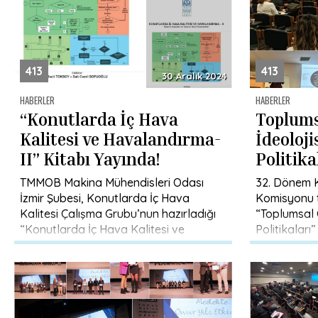
413
413
30 Aralık 2024
HABERLER
HABERLER
“Konutlarda İç Hava
Toplums
Kalitesi ve Havalandırma-
İdeoloji
II” Kitabı Yayında!
Politika
Düzenle
TMMOB Makina Mühendisleri Odası
32. Dönem 
İzmir Şubesi, Konutlarda İç Hava
Komisyonu 
Kalitesi Çalışma Grubu’nun hazırladığı
“Toplumsal 
“Konutlarda İç Hava Kalitesi ve
Politikaları”
Havalandırma-II” adlı kitabın ikinci cildi
Cumartesi gü
yayınlandı. Kitap, […]
Melek Göreg