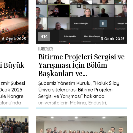
414
6 Ocak 2025
3 Ocak 2025
HABERLER
Bitirme Projeleri Sergisi ve
ri Büyük
Yarışması İçin Bölüm
Başkanları ve
Temsilcileriyle Toplantı
İzmir Şubesi
Şubemiz Yönetim Kurulu, “Haluk Sılay
Gerçekleştirildi
 Ocak 2025
Üniversitelerarası Bitirme Projeleri
ule Kongre
Sergisi ve Yarışması” hakkında
Salonu’nda
üniversitelerin Makina, Endüstri,
Mekatronik, Havacılık ve Uzay ile Enerji
Sistemleri Mühendisliği bölümleriyle
görüşmeler […]