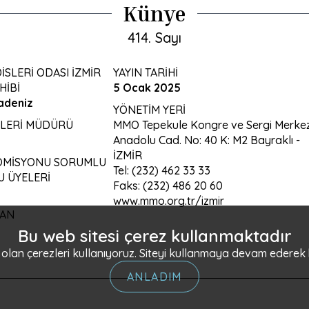
Künye
414. Sayı
SLERİ ODASI İZMİR
YAYIN TARİHİ
HİBİ
5 Ocak 2025
adeniz
YÖNETİM YERİ
ŞLERİ MÜDÜRÜ
MMO Tepekule Kongre ve Sergi Merkez
Anadolu Cad. No: 40 K: M2 Bayraklı -
İZMİR
KOMİSYONU SORUMLU
Tel: (232) 462 33 33
 ÜYELERİ
Faks: (232) 486 20 60
www.mmo.org.tr/izmir
YAN
Bu web sitesi çerez kullanmaktadır
li olan çerezleri kullanıyoruz. Siteyi kullanmaya devam ederek
ANLADIM