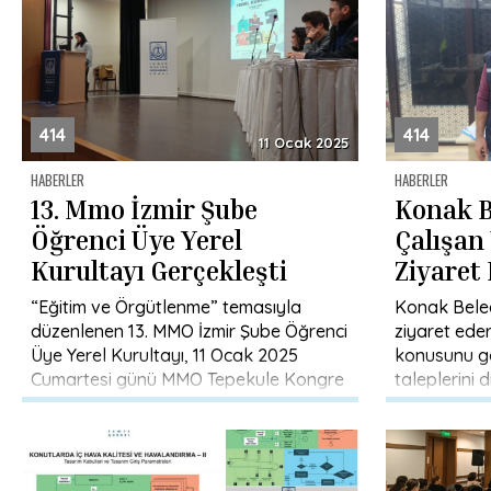
414
414
11 Ocak 2025
HABERLER
HABERLER
13. Mmo İzmir Şube
Konak B
Öğrenci Üye Yerel
Çalışan
Kurultayı Gerçekleşti
Ziyaret 
“Eğitim ve Örgütlenme” temasıyla
Konak Beled
düzenlenen 13. MMO İzmir Şube Öğrenci
ziyaret edere
Üye Yerel Kurultayı, 11 Ocak 2025
konusunu gö
Cumartesi günü MMO Tepekule Kongre
taleplerini d
ve Sergi Merkezi’nde gerçekleştirildi.
süreçlerini 
[…]
görüşmeye 
Şube Müdür