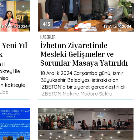
413
18 Aralık 2024
18 Aralık 2024
HABERLER
 Yeni Yıl
İzbeton Ziyaretinde
k
Mesleki Gelişmeler ve
Sorunlar Masaya Yatırıldı
İl
okteyl ile
18 Aralık 2024 Çarşamba günü, İzmir
anisa
Büyükşehir Belediyesi iştiraki olan
en kokteyle
İZBETON’a bir ziyaret gerçekleştirildi.
Şube
İZBETON Makine Müdürü Şükrü
Ayyüksel, MMO İzmir Şube Müdürü
Necmi Varlık, […]