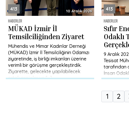
413
413
10 Aralık 2024
HABERLER
HABERLER
MÜKAD İzmir İl
Sıfır En
Temsilciliğinden Ziyaret
Odaklı 
Gerçekle
Mühendis ve Mimar Kadınlar Derneği
(MÜKAD) İzmir İl Temsilciliğinin Odamızı
9 Aralık 20
ziyaretinde, iş birliği imkanları üzerine
Tesisat Müh
verimli bir görüşme gerçekleştirdik.
tarafından d
Ziyarette, gelecekte yapılabilecek
İnsan Odaklı
ortak projeler ve […]
gerçekleştir
Rahsan […]
1
2