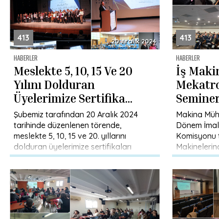
413
413
20 Aralık 2024
HABERLER
HABERLER
Meslekte 5, 10, 15 Ve 20
İş Maki
Yılını Dolduran
Mekatro
Üyelerimize Sertifika
Semineri
Töreni
Şubemiz tarafından 20 Aralık 2024
Makina Mühe
tarihinde düzenlenen törende,
Dönem İmal
meslekte 5, 10, 15 ve 20. yıllarını
Komisyonu t
dolduran üyelerimize sertifikaları
Makinelerin
takdim edildi. MMO Tepekule Kongre ve
semineri, 
Sergi […]
Sergi Merkez