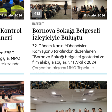
413
14 Aralık 2024
11 Aralık 2024
HABERLER
 Kontrol
Bornova Sokağı Belgeseli
neri
İzleyiciyle Buluştu
32. Dönem Kadın Mühendisler
Komisyonu tarafından düzenlenen
ve EBSO-
“Bornova Sokağı belgesel gösterimi ve
liğiyle, MMO
film ekibiyle söyleşi”, 11 Aralık 2024
erkezi’nde
Çarşamba akşamı MMO Tepekule
Kongre ve Sergi […]
lendirme
r. MMO […]