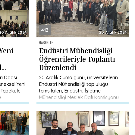
413
20 Aralık 2024
20 Aralık 2024
HABERLER
Yeni
Endüstri Mühendisliği
;
Öğrencileriyle Toplantı
l
Düzenlendi
eğeni
i Odası
20 Aralık Cuma günü, üniversitelerin
leneksel Yeni
Endüstri Mühendisliği topluluğu
 Tepekule
temsilcileri, Endüstri, İşletme
e
Mühendisliği Meslek Dalı Komisyonu
islerin bir
tarafından düzenlenen öğrenci
örgütlenme çalışması kapsamında bir
araya geldi. Etkinlik, […]