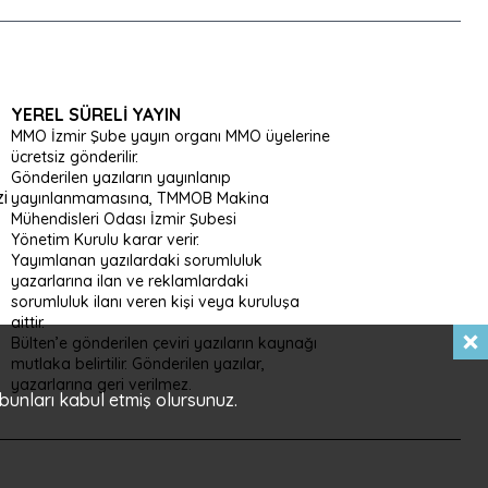
YEREL SÜRELI YAYIN
MMO İzmir Şube yayın organı MMO üyelerine
ücretsiz gönderilir.
Gönderilen yazıların yayınlanıp
i
yayınlanmamasına, TMMOB Makina
Mühendisleri Odası İzmir Şubesi
Yönetim Kurulu karar verir.
Yayımlanan yazılardaki sorumluluk
yazarlarına ilan ve reklamlardaki
sorumluluk ilanı veren kişi veya kuruluşa
aittir.
Bülten’e gönderilen çeviri yazıların kaynağı
mutlaka belirtilir. Gönderilen yazılar,
yazarlarına geri verilmez.
 bunları kabul etmiş olursunuz.