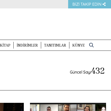
BIZI TAKIP EDIN
KITAP
İNDIRIMLER
TANITIMLAR
KÜNYE
Search
for:
432
Güncel Sayı