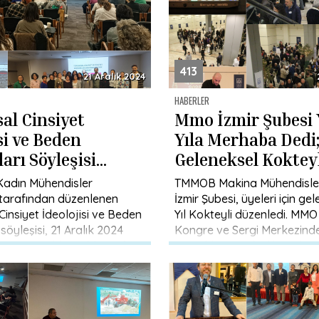
413
21 Aralık 2024
HABERLER
al Cinsiyet
Mmo İzmir Şubesi 
si ve Beden
Yıla Merhaba Dedi
ları Söyleşisi
Geleneksel Koktey
ndi
Etkinliği Büyük B
Kadın Mühendisler
TMMOB Makina Mühendisler
Topladı
tarafından düzenlenen
İzmir Şubesi, üyeleri için ge
Cinsiyet İdeolojisi ve Beden
Yıl Kokteyli düzenledi. MMO
 söyleşisi, 21 Aralık 2024
Kongre ve Sergi Merkezind
nü gerçekleştirildi. Prof. Dr.
gerçekleşen etkinlik, mühend
enli’nin konuşmacı […]
araya gelmesine […]