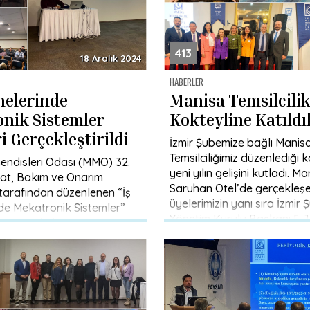
413
18 Aralık 2024
HABERLER
nelerinde
Manisa Temsilcilik
nik Sistemler
Kokteyline Katıldı
 Gerçekleştirildi
İzmir Şubemize bağlı Manisa 
Temsilciliğimiz düzenlediği k
ndisleri Odası (MMO) 32.
yeni yılın gelişini kutladı. M
at, Bakım ve Onarım
Saruhan Otel’de gerçekleş
arafından düzenlenen “İş
üyelerimizin yanı sıra İzmir 
de Mekatronik Sistemler”
Yönetim Kurulu Başkanı […]
MMO Tepekule Kongre ve
i’nde gerçekleştirildi. […]