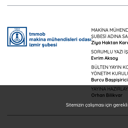
MAKİNA MÜHENDİ
ŞUBESİ ADINA SA
Ziya Haktan Kar
SORUMLU YAZI İ
Evrim Aksoy
BÜLTEN YAYIN 
YÖNETİM KURULU
Burcu Başpişirici
YAYINA HAZIRLA
Orhan Bilikvar
Sitemizin çalışması için gerek