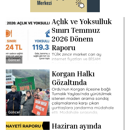
Açlık ve Yoksulluk
Sınırı Temmuz
2026 Dönem
Raporu
TÜİK zincir market cari ay
internet fiyatları ve BİSAM
Güncel
Beslenme Kalıbı üzerinden
yapılan hesaplamaya göre dört
Korgan Halkı
kişilik bir ailenin sağlıklı ve
dengeli beslenmesi için aylık […]
Gözaltında
Ordu’nun Korgan ilçesine bağlı
Turnalık Yaylası’nda yürütülmek
istenen maden arama sondaj
çalışmalarına karşı çıkan
yurttaşlara jandarma müdahale
etti. Müdahale sırasında,
Güncel
aralarında kadınlar ve yaşlıların
da […]
Haziran ayında