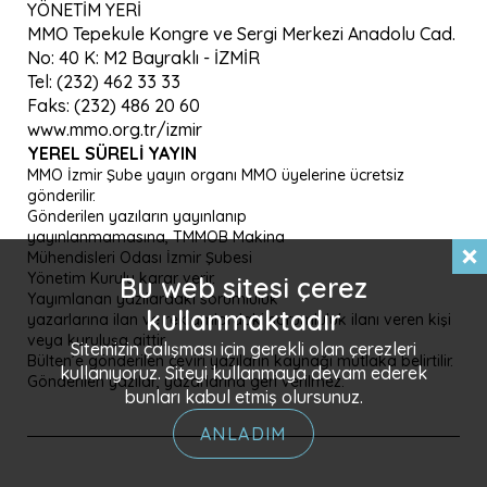
YÖNETİM YERİ
MMO Tepekule Kongre ve Sergi Merkezi Anadolu Cad.
No: 40 K: M2 Bayraklı - İZMİR
Tel: (232) 462 33 33
Faks: (232) 486 20 60
www.mmo.org.tr/izmir
YEREL SÜRELI YAYIN
MMO İzmir Şube yayın organı MMO üyelerine ücretsiz
gönderilir.
Gönderilen yazıların yayınlanıp
yayınlanmamasına, TMMOB Makina
Mühendisleri Odası İzmir Şubesi
Yönetim Kurulu karar verir.
Bu web sitesi çerez
Yayımlanan yazılardaki sorumluluk
kullanmaktadır
yazarlarına ilan ve reklamlardaki sorumluluk ilanı veren kişi
veya kuruluşa aittir.
Sitemizin çalışması için gerekli olan çerezleri
Bülten’e gönderilen çeviri yazıların kaynağı mutlaka belirtilir.
kullanıyoruz. Siteyi kullanmaya devam ederek
Gönderilen yazılar, yazarlarına geri verilmez.
bunları kabul etmiş olursunuz.
ANLADIM