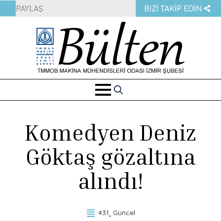
PAYLAŞ
BIZI TAKIP EDIN
Search
for:
Komedyen Deniz
Göktaş gözaltına
alındı!
431
Güncel