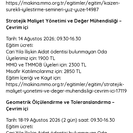
https://makina.mmo.org.tr/egitimler/egitim/kaizen-
surekli-iyilestirme-semineri-yuz-yuze-14987
Stratejik Maliyet Yönetimi ve Değer Mühendisliği –
Çevrim içi
Tarih: 14 Ağustos 2026; 09.30-16.30
Eğitim ücreti:
Cari Yıla İlişkin Aidat ödentisi bulunmayan Oda
Üyelerimiz için: 1900 TL
MMO ve TMMOB Üyeleri için: 2300 TL
Misafir Katılımcılarımız için: 2850 TL
Eğitim İçeriği ve Kayıt için:
https://makina.mmo.org.tr/egitimler/egitim/stratejik-
maliyet-yonetimi-ve-deger-muhendisligi-cevrim-ici-17119
Geometrik Ölçülendirme ve Toleranslandırma –
Çevrim içi
Tarih: 18-19 Ağustos 2026 (2 gün) saat: 09.30-16.30
Eğitim ücreti:
Cari Yıla İlişkin Aidat ödentisi bulunmayan Oda