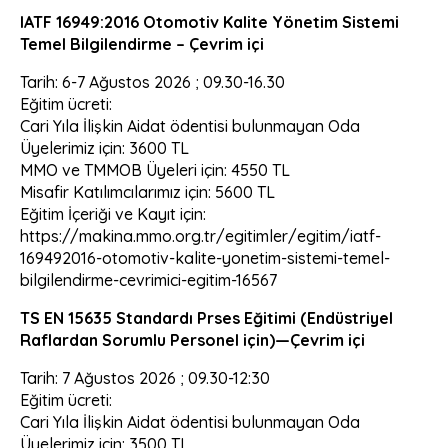
I
ATF 16949:2016 Otomotiv Kalite Yönetim Sistemi
Temel Bilgilendirme – Çevrim içi
Tarih: 6-7 Ağustos 2026 ; 09.30-16.30
Eğitim ücreti:
Cari Yıla İlişkin Aidat ödentisi bulunmayan Oda
Üyelerimiz için: 3600 TL
MMO ve TMMOB Üyeleri için: 4550 TL
Misafir Katılımcılarımız için: 5600 TL
Eğitim İçeriği ve Kayıt için:
https://makina.mmo.org.tr/egitimler/egitim/iatf-
169492016-otomotiv-kalite-yonetim-sistemi-temel-
bilgilendirme-cevrimici-egitim-16567
TS EN 15635 Standardı Prses Eğitimi (Endüstriyel
Raflardan Sorumlu Personel için)—Çevrim içi
Tarih: 7 Ağustos 2026 ; 09.30-12:30
Eğitim ücreti:
Cari Yıla İlişkin Aidat ödentisi bulunmayan Oda
Üyelerimiz için: 3500 TL