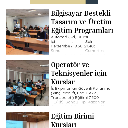
Bilgisayar Destekli
Tasarım ve Üretim
Eğitim Programları
Autocad (2d) Kursu H.
içi : Salı –
Perşembe (18.30-21.40) H.
Sonu : Cumartesi –
Pazar (09.30 – 13.30) 8.750 TL
/KİŞİ Süre: 40 ders […]
Operatör ve
Teknisyenler için
Kurslar
İş Ekipmanları Güvenli Kullanma
(Vinç, Manlift, End. Çekici,
Transpalet ) Eğitimi 7.500
TL/KİŞİ Sanayi Tipi Kazanlar
Operatör Yetiştirme Kursu 17-
18.08.2026 (10.00-16.00 / 2 Gün)
Eğitim Birimi
10.500 […]
Kursları