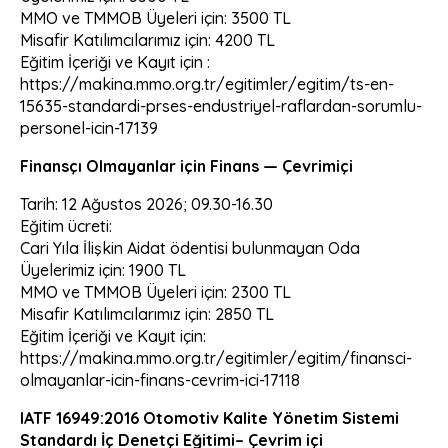
MMO ve TMMOB Üyeleri için: 3500 TL
Misafir Katılımcılarımız için: 4200 TL
Eğitim İçeriği ve Kayıt için :
https://makina.mmo.org.tr/egitimler/egitim/ts-en-
15635-standardi-prses-endustriyel-raflardan-sorumlu-
personel-icin-17139
Finansçı Olmayanlar için Finans — Çevrimiçi
Tarih: 12 Ağustos 2026; 09.30-16.30
Eğitim ücreti:
Cari Yıla İlişkin Aidat ödentisi bulunmayan Oda
Üyelerimiz için: 1900 TL
MMO ve TMMOB Üyeleri için: 2300 TL
Misafir Katılımcılarımız için: 2850 TL
Eğitim İçeriği ve Kayıt için:
https://makina.mmo.org.tr/egitimler/egitim/finansci-
olmayanlar-icin-finans-cevrim-ici-17118
I
ATF 16949:2016 Otomotiv Kalite Yönetim Sistemi
Standardı İç Denetçi Eğitimi– Çevrim içi