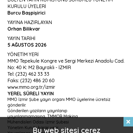
KURULU ÜYELERİ
Burcu Başpişirici
YAYINA HAZIRLAYAN
Orhan Bilikvar
YAYIN TARİHİ
5 AĞUSTOS 2026
YÖNETİM YERİ
MMO Tepekule Kongre ve Sergi Merkezi Anadolu Cad.
No: 40 K: M2 Bayraklı - İZMİR
Tel: (232) 462 33 33
Faks: (232) 486 20 60
www.mmo.org.tr/izmir
YEREL SÜRELI YAYIN
MMO İzmir Şube yayın organı MMO üyelerine ücretsiz
gönderilir.
Gönderilen yazıların yayınlanıp
yayınlanmamasına, TMMOB Makina
Mühendisleri Odası İzmir Şubesi
Yönetim Kurulu karar verir.
Bu web sitesi çerez