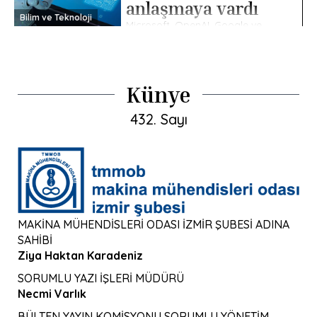
anlaşmaya vardı
Bilim ve Teknoloji
Microsoft, OpenAI, Google ve
diğer pek çok büyük teknoloji
devi, yapay zeka güvenliği
konusunda önemli bir
anlaşmaya vardıklarını
duyurdular. Büyük teknoloji
Künye
şirketleri, yapay zeka gelişimini
[…]
432. Sayı
MAKİNA MÜHENDİSLERİ ODASI İZMİR ŞUBESİ ADINA
SAHİBİ
Ziya Haktan Karadeniz
SORUMLU YAZI İŞLERİ MÜDÜRÜ
Necmi Varlık
BÜLTEN YAYIN KOMİSYONU SORUMLU YÖNETİM