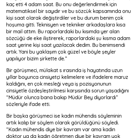
kaç etti 4 adam saat. Bu onu değerlendirmek için
matematiksel bir sayıdır ve bu sözcük kapsamında onu
kişi saat olarak değiştirdiler ve bu durum benim çok
hoşuma gitti. Teknisyen ve tekniker arkadaşlara kısa
bir mail attım. Bu raporlardaki bu kısımda yer alan
sözcüğü de eke iliştirerek, raporlardaki şu kısma adam
saat yerine kişi saat yazılacak dedim. Bu benimsendi
artık. Yani bu yaklaşım çok güzel ve böyle şeyler
yapılıyor bizim şirkette de.”
Bir görüşmeci, mülakat s ırasında iş hayatında uzun
yıllar boyunca cinsiyetçi kelimelere ve ifadelere maruz
kaldığını, en çok mesleği veya iş pozisyonunun
cinsiyetle özdeşleştirilmesi karşısında sorun yaşadığını
“Müdür olunca bana bakıp Müdür Bey diyorlardı”
sözleriyle ifade etti.
Bir başka görüşmeci ise kadın mühendis söyleminin
artık kalıp bir söylem olarak görüldüğünü söyledi.
“Kadın mühendis diye bir kavram var ama kadın
doktor ya da kadın öğretmen diye bir kavram yok