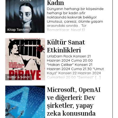
Kadın
skandiyum ve itriyum (mavi).
Nadir Toprak Elementleri Nedir?
Dünyanın herhangi bir köşesinde
[…]
herhangi bir kadın sıfır
noktasında kıskıvrak bekliyor.
Umutsuz, çaresiz, ölümle yaşam
arasındaki sınırda… Tür:
RomanYazar: Neval El
Kitap Tanıtımı
SeddaviSayfa: 112İlk Baskı Yılı:
[…]
Kültür Sanat
Etkinlikleri
UrlaDam Rock Konseri 21
Haziran 2024 Cuma 20.00
“Hakan Çeliker” Konseri 21
Haziran 2024 Cuma 21.30 “Umut
Kaya” Konseri 22 Haziran 2024
Cumartesi 20.00 “Sermest” […]
Kültür & Sanat
Microsoft, OpenAI
ve diğerleri: Dev
şirketler, yapay
zeka konusunda