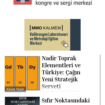
Nadir Toprak
Elementleri ve
Türkiye: Çağın
Yeni Stratejik
Serveti
Konuk Yazar
Nadir Toprak Elementleri ve
Türkiye: Çağın Yeni Stratejik
Sıfır Noktasındaki
Serveti Nadir toprak elementleri
grubu: 15 lantanit (turuncu) ile