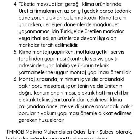
Tüketici mevzuatları gereği, klima ürünlerinde
Üretici firmaların en az on yıl yedek parça tedarik
etme zorunlulukları bulunmaktadır. Klima tercihi
yaparken, ilerleyen dönemlerde mağduriyet
yaşanmaması için Türkiye’de üretilen markalar
veya ithal edilen ürünlerde devamlılığı olan
markalar tercih edilmelidir.
⁠Klima montajı yapılırken, mutlaka yetkili servis
tarafından yapılması (kontrolü servis.gov.tr
adresinden yapılabilir) ve ürünün teknik
şartnamelerine uygun montaj yapılması önemlidir.
⁠Montaj sırasında; minimum iç ve dış arasındaki
bakır boru mesafesi, iç ünitenin ve dış ünitenin
doğru konumlandırılması, elektrik hattının ehil bir
elektrik teknisyeni tarafından çekilmesi, klima
çalışmadan önce içte ve düşünce arasındaki bakır
boruların vakum yapılması önemle dikkat edilmesi
gereken hususlardır.
TMMOB Makina Mühendisleri Odası İzmir Şubesi olarak,
bu bilgiler ışığında tüm yurttaşlarımıza, klima