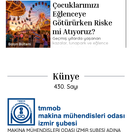
Çocuklarımızı
Bölüm Başkanı Doç. Dr. Hamdi
Giray Reşat’ı ziyaret etti.
Eğlenceye
Ziyarete TMMOB MMO İzmir
Şube Yönetim Kurulu Üyesi Ali
Götürürken Riske
Ayan, […]
mi Atıyoruz?
Geçmiş yıllarda yaşanan
kazalar, lunapark ve eğlence
Basın Bülteni
tesislerinde etkin teknik
denetimin hayati önem taşıdığını
ortaya koymuştur.
Çocuklarımızın güvenliği için
bakım, kontrol ve işletme
süreçlerinin mühendislik […]
Künye
430. Sayı
MAKİNA MÜHENDİSLERİ ODASI İZMİR ŞUBESİ ADINA