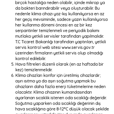
birçok hastalığa neden olabilir, içinde mikrop ya
da bakteri barındırabilir veya oluşturabilir. Bu
nedenle klima cihazı yaz-kış kullanılıyorsa en az
her geçiş mevsiminde, sadece yazın kullanılıyorsa
her kullanma dönemi öncesi en az bir kez
serpantinler temizlenmeli ve periyodik bakımı
mutlaka yetkili servisler tarafından yapılmalıdır.
T.C Ticaret Bakanlığı tarafından yaptırılan, yetkili
servis kontrol web sitesi www.servis.gov.tr
üzerinden firmaların yetkili servis olup olmadığı
kontrol edilebilir.
Hava filtreleri düzenli olarak (en az haftada bir
kez) temizlenmelidir.
Klima cihazları konfor için üretilmiş cihazlardır;
aşırı ısıtma ya da aşırı soğutma yapmak bu
cihazların daha fazla enerji tüketmelerine neden
olacaktır. Klima cihazının kumandasından
ayarlanan sıcaklık istenen oda sıcaklığı değeridir.
Soğutma yaparken oda sıcaklığı değerinin dış
hava sıcaklığına göre 8-12°C düşük olacak şekilde