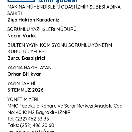
MAKİNA MÜHENDİSLERİ ODASI İZMİR ŞUBESİ ADINA
SAHİBİ
Ziya Haktan Karadeniz
SORUMLU YAZI İŞLERİ MÜDÜRÜ
Necmi Varlık
BÜLTEN YAYIN KOMİSYONU SORUMLU YÖNETİM
KURULU ÜYELERİ
Burcu Başpişirici
YAYINA HAZIRLAYAN
Orhan Bi likvar
YAYIN TARİHİ
6 TEMMUZ 2026
YÖNETİM YERİ
MMO Tepekule Kongre ve Sergi Merkezi Anadolu Cad.
No: 40 K: M2 Bayraklı - İZMİR
Tel: (232) 462 33 33
Faks: (232) 486 20 60
www.mmo.org.tr/izmir