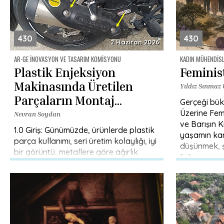
430
430
2 Haziran 2026
AR-GE İNOVASYON VE TASARIM KOMISYONU
KADIN MÜHENDIS
Plastik Enjeksiyon
Feminis
Makinasında Üretilen
Yıldız Sınmaz
Parçaların Montaj
Gerçeği bük
Yöntemlerine İlişkin
Üzerine Femi
Nevran Soydan
ve Barışın K
Tasarım Uygulamaları (1)
1.0 Giriş: Günümüzde, ürünlerde plastik
yaşamın karş
parça kullanımı, seri üretim kolaylığı, iyi
düşünmek, ş
bir görüntü, metallere göre ağırlık
[…]
avantajı, kolay yenilenebilir ve geri
dönüşebilir gibi avantajları nedeniyle,
[…]