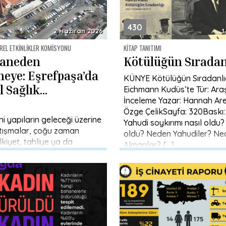
430
2 Haziran 2026
1
REL ETKINLIKLER KOMISYONU
KITAP TANITIMI
haneden
Kötülüğün Sıradan
neye: Eşrefpaşa’da
KÜNYE Kötülüğün Sıradanlığ
 Sağlık
Eichmann Kudüs’te Tür: Ara
İnceleme Yazar: Hannah Are
nın İzleri
Özge ÇelikSayfa: 320Baskı:
ihi yapıların geleceği üzerine
Yahudi soykırımı nasıl oldu
tışmalar, çoğu zaman
oldu? Neden Yahudiler? Ne
kiyet, tahliye ya da
Almanlar? […]
kı başlıkları altında ele
a bir kültür varlığının