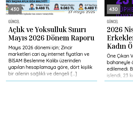
430
430
27 Mayıs 2026
GÜNCEL
GÜNCEL
Açlık ve Yoksulluk Sınırı
2026 Ni
Mayıs 2026 Dönem Raporu
Erkekle
Kadın Ö
Mayıs 2026 dönemi için; Zincir
Şüpheli 
marketleri cari ay internet fiyatları ve
Öne Çıkan Ve
BİSAM Beslenme Kalıbı üzerinden
Bulund
bahaneyle ö
yapılan hesaplamaya göre, dört kişilik
edilemedi. B
bir ailenin sağlıklı ve dengeli […]
işlendi, 23 
bulundu. Öl