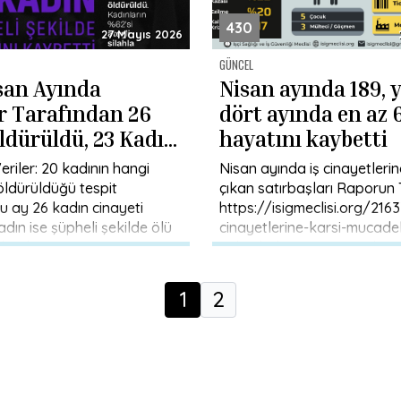
430
27 Mayıs 2026
GÜNCEL
san Ayında
Nisan ayında 189, yı
r Tarafından 26
dört ayında en az 6
ldürüldü, 23 Kadın
hayatını kaybetti
Şekilde Ölü
riler: 20 kadının hangi
Nisan ayında iş cinayetleri
u
ldürüldüğü tespit
çıkan satırbaşları Raporun
u ay 26 kadın cinayeti
https://isigmeclisi.org/2163
kadın ise şüpheli şekilde ölü
cinayetlerine-karsi-mucadel
dürülen 26 […]
yukseltelim-nisan-ayinda-189
1
2