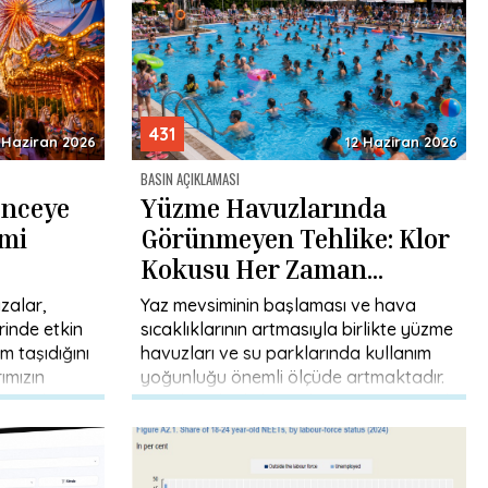
431
 Haziran 2026
12 Haziran 2026
BASIN AÇIKLAMASI
enceye
Yüzme Havuzlarında
 mi
Görünmeyen Tehlike: Klor
Kokusu Her Zaman
Temizlik Göstergesi
zalar,
Yaz mevsiminin başlaması ve hava
Olmayabilir
rinde etkin
sıcaklıklarının artmasıyla birlikte yüzme
m taşıdığını
havuzları ve su parklarında kullanım
ımızın
yoğunluğu önemli ölçüde artmaktadır.
l ve işletme
Serinlemek, dinlenmek ve spor yapmak
amacıyla kullanılan […]