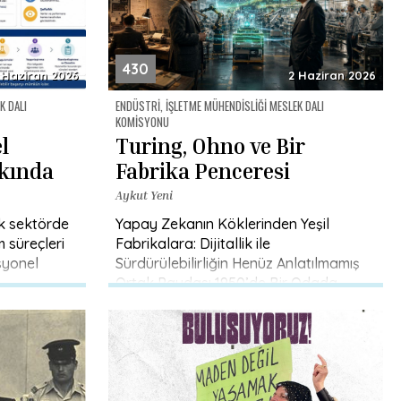
430
 Haziran 2026
2 Haziran 2026
K DALI
ENDÜSTRI, İŞLETME MÜHENDISLIĞI MESLEK DALI
KOMISYONU
l
Turing, Ohno ve Bir
kında
Fabrika Penceresi
Aykut Yeni
k sektörde
Yapay Zekanın Köklerinden Yeşil
 süreçleri
Fabrikalara: Dijitallik ile
syonel
Sürdürülebilirliğin Henüz Anlatılmamış
Ortak Paydası 1950’de Bir Odada
çalışmalar
Sorulan Soru İkinci Dünya Savaşı yeni
pılarında
bitmiş. Avrupa harabeye dönmüş, […]