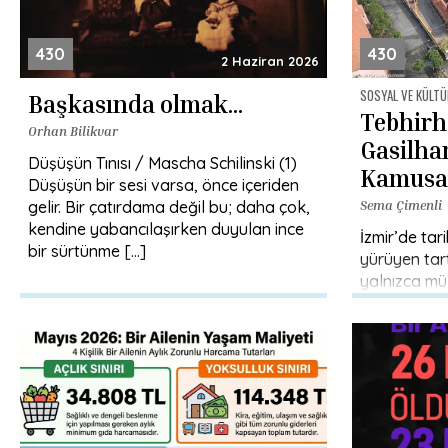
430
430
2 Haziran 2026
SOSYAL VE KÜLTÜ
Başkasında olmak…
Tebhir
Orhan Bilikvar
Gasilha
Düşüşün Tınısı / Mascha Schilinski (1)
Kamusal
Düşüşün bir sesi varsa, önce içeriden
Hafızası
gelir. Bir çatırdama değil bu; daha çok,
Sema Çimenli
kendine yabancılaşırken duyulan ince
İzmir’de tar
bir sürtünme […]
yürüyen tar
yalnızca mül
kullanım hak
alınıyor. Oys
değeri, […]