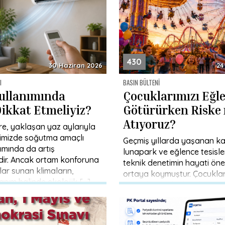
430
30 Haziran 2026
24
I
BASIN BÜLTENI
ullanımında
Çocuklarımızı Eğl
Dikkat Etmeliyiz?
Götürürken Riske
Atıyoruz?
ere, yaklaşan yaz aylarıyla
ntimizde soğutma amaçlı
Geçmiş yıllarda yaşanan ka
ımında da artış
lunapark ve eğlence tesisle
ir. Ancak ortam konforuna
teknik denetimin hayati öne
lar sunan klimaların,
ortaya koymuştur. Çocuklar
llanım halinde ekolojik […]
güvenliği için bakım, kontro
süreçlerinin mühendislik […]