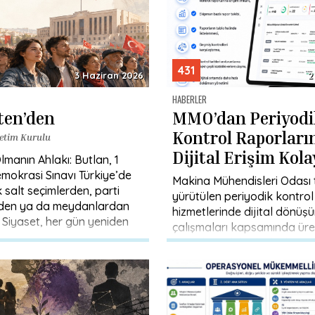
431
3 Haziran 2026
2
HABERLER
lten’den
MMO’dan Periyodi
Kontrol Raporları
etim Kurulu
Dijital Erişim Kola
lmanın Ahlakı: Butlan, 1
Portal
mokrasi Sınavı Türkiye’de
Makina Mühendisleri Odası 
k salt seçimlerden, parti
yürütülen periyodik kontrol
nden ya da meydanlardan
hizmetlerinde dijital dönüş
. Siyaset, her gün yeniden
çalışmaları kapsamında üre
raporlara daha hızlı, düzenl
şekilde erişimi sağlayacak 
“Periyodik Kontrol […]