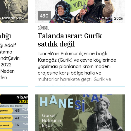
430
 Haziran 2026
27 Mayıs 2026
GÜNCEL
lığı
Talanda ısrar: Gurîk
satılık değil
ı Adolf
ştırma-
Tunceli’nin Pülümür ilçesine bağlı
ndtÇeviri:
Karagöz (Gurik) ve çevre köylerinde
 2022
yapılması planlanan krom madeni
? Neden
projesine karşı bölge halkı ve
den
muhtarlar harekete geçti. Gurik ve
çevresinde açılmak […]