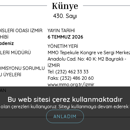
Künye
430. Sayı
SLERİ ODASI İZMİR
YAYIN TARİHİ
HİBİ
6 TEMMUZ 2026
adeniz
YÖNETİM YERİ
ŞLERİ MÜDÜRÜ
MMO Tepekule Kongre ve Sergi Merkez
Anadolu Cad. No: 40 K: M2 Bayraklı -
İZMİR
KOMİSYONU SORUMLU
Tel: (232) 462 33 33
 ÜYELERİ
Faks: (232) 486 20 60
www.mmo.org.tr/izmir
YAN
Bu web sitesi çerez kullanmaktadır
li olan çerezleri kullanıyoruz. Siteyi kullanmaya devam ederek
ANLADIM