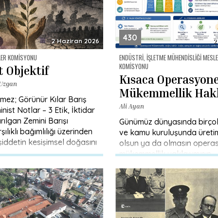
430
2 Haziran 2026
2
LER KOMISYONU
ENDÜSTRI, İŞLETME MÜHENDISLIĞI MESLE
KOMISYONU
t Objektif
Kısaca Operasyone
 Uzgan
Mükemmellik Hak
mez; Görünür Kılar Barış
Ali Ayan
nist Notlar – 3 Etik, İktidar
ırılgan Zemini Barışı
Günümüz dünyasında birço
ılıklı bağımlılığı üzerinden
ve kamu kuruluşunda üretim
iddetin kesişimsel doğasını
olsun ya da olmasın opera
mükemmellik yaklaşımının
uygulanabilmesine yönelik 
yapılması ile günümüz iş ya
direk […]