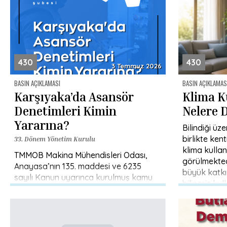
430
430
3 Temmuz 2026
BASIN AÇIKLAMASI
BASIN AÇIKLAMAS
Karşıyaka’da Asansör
Klima K
Denetimleri Kimin
Nelere 
Yararına?
Bilindiği üz
birlikte ke
33. Dönem Yönetim Kurulu
klima kullan
TMMOB Makina Mühendisleri Odası,
görülmekted
Anayasa’nın 135. maddesi ve 6235
büyük katkı
sayılı Kanun uyarınca kurulmuş kamu
bilinçsiz ku
kurumu niteliğinde bir meslek
kuruluşudur. Odamız, uzun yıllardır
kamu yararını esas […]