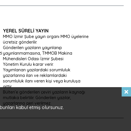
YEREL SÜRELI YAYIN
MMO İzmir Şube yayın organı MMO üyelerine
ücretsiz gönderilir.
Gönderilen yazıların yayınlanıp
i
yayınlanmamasına, TMMOB Makina
Mühendisleri Odası İzmir Şubesi
Yönetim Kurulu karar verir.
Yayımlanan yazılardaki sorumluluk
yazarlarına ilan ve reklamlardaki
sorumluluk ilanı veren kişi veya kuruluşa
aittir.
Bülten’e gönderilen çeviri yazıların kaynağı
mutlaka belirtilir. Gönderilen yazılar,
yazarlarına geri verilmez.
 bunları kabul etmiş olursunuz.