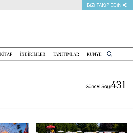
BIZI TAKIP EDIN
KITAP
İNDIRIMLER
TANITIMLAR
KÜNYE
Search
for:
431
Güncel Sayı