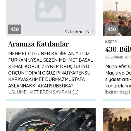
430
430
5 Haziran 2026
BAŞYAZI
Aramıza Katılanlar
430. Bü
MEHMET ÖLGÜNER KADİRCAN YILDIZ
33. Dönem Yön
FURKAN UYSAL SEZEN MEHMET BASAL
KEMAL KORUL ZEYNEP ORUÇ UBEYD
Muhalefet O
ORÇUN TOPAN OĞUZ PINARYARENSU
Mayıs ve De
KARAVAŞAHMET DURMAZMUSTAFA
siyaset artı
ASLANHAKKI AKARSUBERKAY
kongreleri
USLUMEHMET EREN SAVRAN […]
ibaret değil
[…]