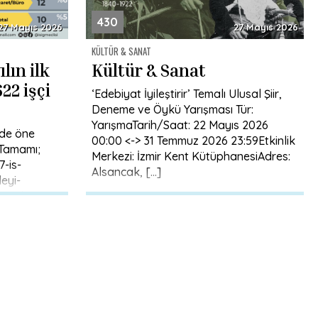
430
27 Mayıs 2026
27 Mayıs 2026
KÜLTÜR & SANAT
lın ilk
Kültür & Sanat
22 işçi
‘Edebiyat İyileştirir’ Temalı Ulusal Şiir,
Deneme ve Öykü Yarışması Tür:
YarışmaTarih/Saat: 22 Mayıs 2026
nde öne
00:00 <-> 31 Temmuz 2026 23:59Etkinlik
 Tamamı;
Merkezi: İzmir Kent KütüphanesiAdres:
7-is-
Alsancak, […]
eyi-
-yili