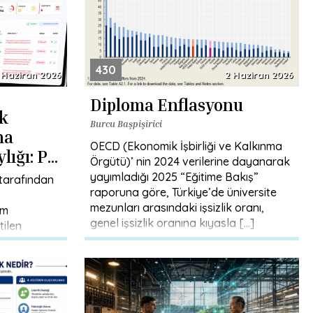
430
 Haziran 2026
2 Haziran 2026
Diploma Enflasyonu
k
Burcu Başpişirici
na
OECD (Ekonomik İşbirliği ve Kalkınma
ylığı: Pk
Örgütü)’ nin 2024 verilerine dayanarak
yayımladığı 2025 “Eğitime Bakış”
tarafından
raporuna göre, Türkiye’de üniversite
mezunları arasındaki işsizlik oranı,
üm
genel işsizlik oranına kıyasla […]
tilen
i ve güvenli
yeni