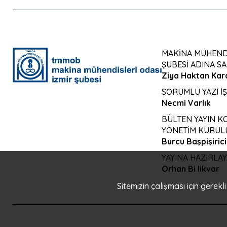
MAKİNA MÜHENDİ
ŞUBESİ ADINA SA
Ziya Haktan Kar
SORUMLU YAZI İ
Necmi Varlık
BÜLTEN YAYIN 
YÖNETİM KURULU
Burcu Başpişirici
YAYINA HAZIRLA
Orhan Bi likvar
Sitemizin çalışması için gerek