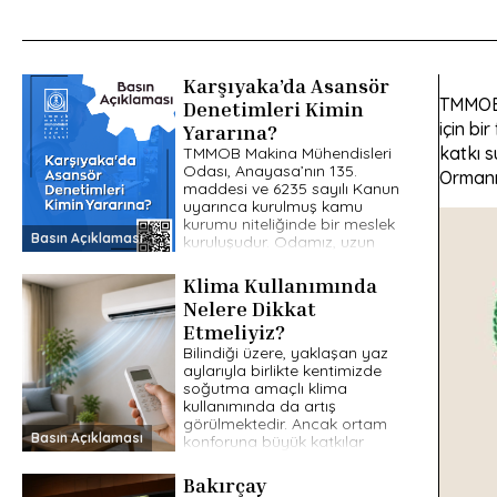
Karşıyaka’da Asansör
TMMOB 
Denetimleri Kimin
için bi
Yararına?
katkı s
TMMOB Makina Mühendisleri
Odası, Anayasa’nın 135.
Ormanı
maddesi ve 6235 sayılı Kanun
uyarınca kurulmuş kamu
kurumu niteliğinde bir meslek
Basın Açıklaması
kuruluşudur. Odamız, uzun
yıllardır kamu yararını esas
[…]
Klima Kullanımında
Nelere Dikkat
Etmeliyiz?
Bilindiği üzere, yaklaşan yaz
aylarıyla birlikte kentimizde
soğutma amaçlı klima
kullanımında da artış
görülmektedir. Ancak ortam
Basın Açıklaması
konforuna büyük katkılar
sunan klimaların, bilinçsiz
kullanım halinde ekolojik […]
Bakırçay