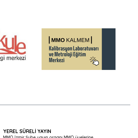
YEREL SÜRELI YAYIN
MMO İzmir Şube yayın organı MMO üyelerine