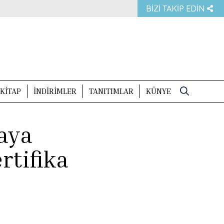
BIZI TAKIP EDIN
KITAP
İNDIRIMLER
TANITIMLAR
KÜNYE
Search
for:
aya
rtifika