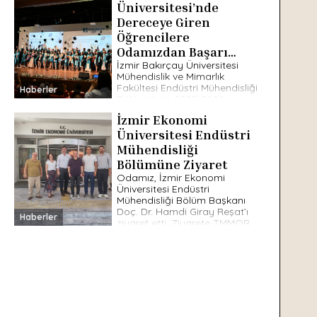
Üniversitesi’nde
Dereceye Giren
Öğrencilere
Odamızdan Başarı
Ödülü
İzmir Bakırçay Üniversitesi
Mühendislik ve Mimarlık
Fakültesi Endüstri Mühendisliği
Haberler
Bölümü’nün 2025-2026
Akademik Öğretim Yılı
İzmir Ekonomi
mezuniyet töreninde
dereceye giren öğrenciler,
Üniversitesi Endüstri
Odamız tarafından başarı
Mühendisliği
hediyeleriyle ödüllendirildi.
Bölümüne Ziyaret
Gerçekleştirilen […]
Odamız, İzmir Ekonomi
Üniversitesi Endüstri
Mühendisliği Bölüm Başkanı
Doç. Dr. Hamdi Giray Reşat’ı
Haberler
ziyaret etti. Ziyarete TMMOB
MMO İzmir Şube Yönetim
Kurulu Üyesi Ali Ayan, […]