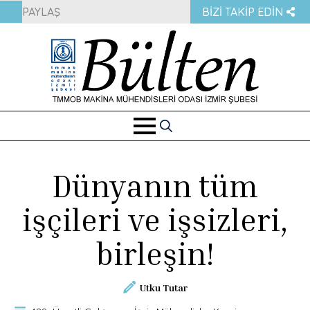
PAYLAŞ
BIZI TAKIP EDIN
Search
for:
Dünyanın tüm
işçileri ve işsizleri,
birleşin!
Utku Tutar