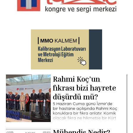
Rahmi Koç’un
fıkrası bizi hayrete
düşürdü mü?
5 Haziran Cuma günü İzmir’de
bir hastane açılışında Rahmi Koç
konuklara bir fıkra anlatır. Komik
olacak fıkra ne hikmetse bir Kürt
kadını konu alır. Doktor, […]
Mühendis Nedir?