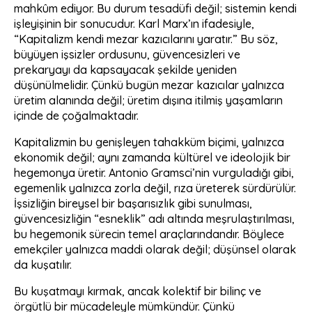
mahkûm ediyor. Bu durum tesadüfi değil; sistemin kendi
işleyişinin bir sonucudur. Karl Marx’ın ifadesiyle,
“Kapitalizm kendi mezar kazıcılarını yaratır.” Bu söz,
büyüyen işsizler ordusunu, güvencesizleri ve
prekaryayı da kapsayacak şekilde yeniden
düşünülmelidir. Çünkü bugün mezar kazıcılar yalnızca
üretim alanında değil; üretim dışına itilmiş yaşamların
içinde de çoğalmaktadır.
Kapitalizmin bu genişleyen tahakküm biçimi, yalnızca
ekonomik değil; aynı zamanda kültürel ve ideolojik bir
hegemonya üretir. Antonio Gramsci’nin vurguladığı gibi,
egemenlik yalnızca zorla değil, rıza üreterek sürdürülür.
İşsizliğin bireysel bir başarısızlık gibi sunulması,
güvencesizliğin “esneklik” adı altında meşrulaştırılması,
bu hegemonik sürecin temel araçlarındandır. Böylece
emekçiler yalnızca maddi olarak değil; düşünsel olarak
da kuşatılır.
Bu kuşatmayı kırmak, ancak kolektif bir bilinç ve
örgütlü bir mücadeleyle mümkündür. Çünkü