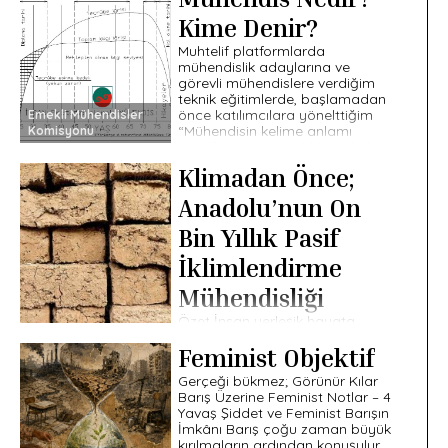
Kime Denir?
Muhtelif platformlarda
mühendislik adaylarına ve
görevli mühendislere verdiğim
teknik eğitimlerde, başlamadan
önce katılımcılara yönelttiğim
Emekli Mühendisler
“Mühendisin kelime anlamı
Komisyonu
nedir?” sorusuna aldığım doğru
cevap sayısı %1’i geçmez. […]
Klimadan Önce;
Anadolu’nun On
Bin Yıllık Pasif
İklimlendirme
Mühendisliği
Özet İnsan yerleşik hayata
geçtiğinde yalnızca bir çatı
Feminist Objektif
kurmadı; sıcaklığı, nemi, temiz
havayı ve dumanı yönetmesi
Gerçeği bükmez; Görünür Kılar
gereken bir iç mekan oluşturdu.
Barış Üzerine Feminist Notlar – 4
İklimlendirmenin tarihi, 1902’de
Yavaş Şiddet ve Feminist Barışın
Willis […]
İmkânı Barış çoğu zaman büyük
kırılmaların ardından konuşulur.