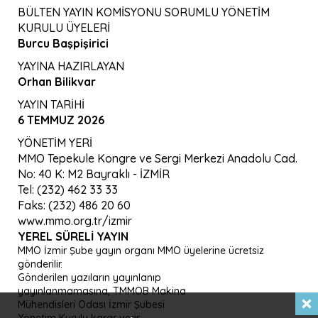
BÜLTEN YAYIN KOMİSYONU SORUMLU YÖNETİM
KURULU ÜYELERİ
Burcu Başpişirici
YAYINA HAZIRLAYAN
Orhan Bilikvar
YAYIN TARİHİ
6 TEMMUZ 2026
YÖNETİM YERİ
MMO Tepekule Kongre ve Sergi Merkezi Anadolu Cad.
No: 40 K: M2 Bayraklı - İZMİR
Tel: (232) 462 33 33
Faks: (232) 486 20 60
www.mmo.org.tr/izmir
YEREL SÜRELI YAYIN
MMO İzmir Şube yayın organı MMO üyelerine ücretsiz
gönderilir.
Gönderilen yazıların yayınlanıp
yayınlanmamasına, TMMOB Makina
Mühendisleri Odası İzmir Şubesi
Yönetim Kurulu karar verir.