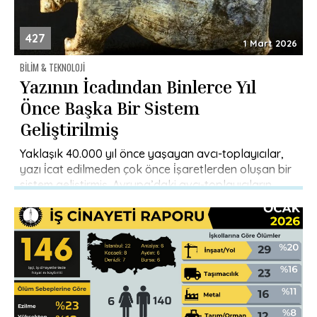
427
1 Mart 2026
BILIM & TEKNOLOJI
Yazının İcadından Binlerce Yıl
Önce Başka Bir Sistem
Geliştirilmiş
Yaklaşık 40.000 yıl önce yaşayan avcı-toplayıcılar,
yazı i̇cat edilmeden çok önce i̇şaretlerden oluşan bir
sistem geliştirmiş. Avrupa’daki avcı-toplayıcıların
43.000 yıl önce Paleolitik aletler ve figürinler […]