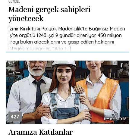
GÜNCEL
Madeni gerçek sahipleri
yönetecek
İzmir Kınık’taki Polyak Madencilik’te Bağımsız Maden
İş’te örgütlü 1243 işçi 9 gündür direniyor. 450 milyon
lirayı bulan alacaklarını ve gasp edilen haklarını
isteyen madenciler, “Ana […]
427
1 Mart 2026
Aramıza Katılanlar