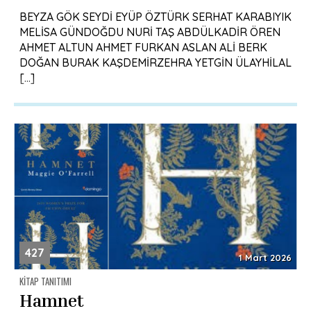
BEYZA GÖK SEYDİ EYÜP ÖZTÜRK SERHAT KARABIYIK
MELİSA GÜNDOĞDU NURİ TAŞ ABDÜLKADİR ÖREN
AHMET ALTUN AHMET FURKAN ASLAN ALİ BERK
DOĞAN BURAK KAŞDEMİRZEHRA YETGİN ÜLAYHİLAL
[…]
427
1 Mart 2026
KITAP TANITIMI
Hamnet