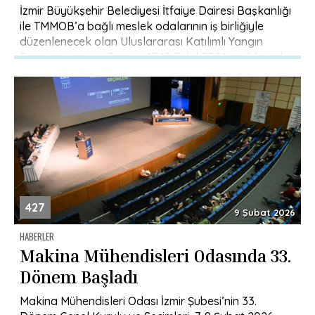
İzmir Büyükşehir Belediyesi İtfaiye Dairesi Başkanlığı
ile TMMOB’a bağlı meslek odalarının iş birliğiyle
düzenlenecek olan Uluslararası Katılımlı Yangın
Sempozyumu ve Sergisi, 17-18 Eylül 2026 tarihlerinde
[…]
427
9 Şubat 2026
HABERLER
Makina Mühendisleri Odasında 33.
Dönem Başladı
Makina Mühendisleri Odası İzmir Şubesi’nin 33.