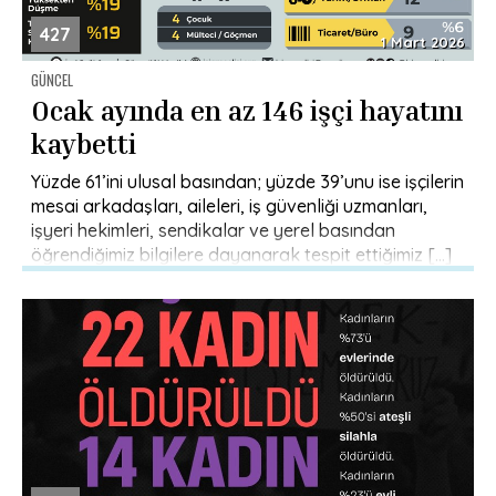
427
1 Mart 2026
GÜNCEL
Ocak ayında en az 146 işçi hayatını
kaybetti
Yüzde 61’ini ulusal basından; yüzde 39’unu ise işçilerin
mesai arkadaşları, aileleri, iş güvenliği uzmanları,
işyeri hekimleri, sendikalar ve yerel basından
öğrendiğimiz bilgilere dayanarak tespit ettiğimiz […]