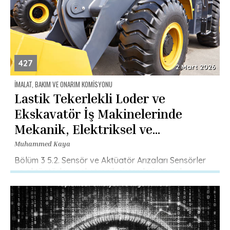
427
2 Mart 2026
İMALAT, BAKIM VE ONARIM KOMISYONU
Lastik Tekerlekli Loder ve
Ekskavatör İş Makinelerinde
Mekanik, Elektriksel ve
Mekatronik Arızaların
Muhammed Kaya
Belirlenmesi Üzerine Bir
Bölüm 3 5.2. Sensör ve Aktüatör Arızaları Sensörler
ve aktüatörler, mekatronik sistemlerin temel
Araştırma
bileşenleridir. Bu bileşenlerde karşılaşılan başlıca
arızalar şunlardır: Sensör Arızaları: Sensörlerin yanlış
veri […]