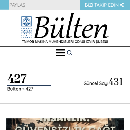
PAYLAŞ
BIZI TAKIP EDIN
Search
for:
427
431
Güncel Sayı
Bülten
»
427