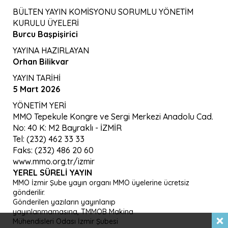
BÜLTEN YAYIN KOMİSYONU SORUMLU YÖNETİM
KURULU ÜYELERİ
Burcu Başpişirici
YAYINA HAZIRLAYAN
Orhan Bilikvar
YAYIN TARİHİ
5 Mart 2026
YÖNETİM YERİ
MMO Tepekule Kongre ve Sergi Merkezi Anadolu Cad.
No: 40 K: M2 Bayraklı - İZMİR
Tel: (232) 462 33 33
Faks: (232) 486 20 60
www.mmo.org.tr/izmir
YEREL SÜRELI YAYIN
MMO İzmir Şube yayın organı MMO üyelerine ücretsiz
gönderilir.
Gönderilen yazıların yayınlanıp
yayınlanmamasına, TMMOB Makina
Mühendisleri Odası İzmir Şubesi