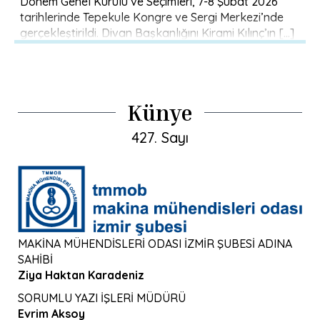
Dönem Genel Kurulu ve Seçimleri, 7-8 Şubat 2026
tarihlerinde Tepekule Kongre ve Sergi Merkezi’nde
gerçekleştirildi. Divan Başkanlığını Kirami Kılınç’ın […]
Künye
427. Sayı
MAKİNA MÜHENDİSLERİ ODASI İZMİR ŞUBESİ ADINA
SAHİBİ
Ziya Haktan Karadeniz
SORUMLU YAZI İŞLERİ MÜDÜRÜ
Evrim Aksoy