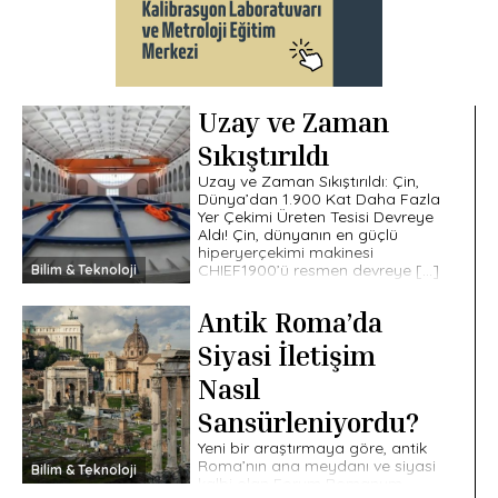
Uzay ve Zaman
Sıkıştırıldı
Uzay ve Zaman Sıkıştırıldı: Çin,
Dünya’dan 1.900 Kat Daha Fazla
Yer Çekimi Üreten Tesisi Devreye
Aldı! Çin, dünyanın en güçlü
hiperyerçekimi makinesi
CHIEF1900’ü resmen devreye […]
Bilim & Teknoloji
Antik Roma’da
Siyasi İletişim
Nasıl
Sansürleniyordu?
Yeni bir araştırmaya göre, antik
Roma’nın ana meydanı ve siyasi
Bilim & Teknoloji
kalbi olan Forum Romanum,