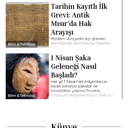
siyasi iletişimin şekillenmesinde
Tarihin Kayıtlı İlk
daha önce düşünüldüğünden
daha aktif bir rol oynamış […]
Grevi: Antik
Mısır’da Hak
Arayışı
Modern dünyada işçi grevleri
dendiğinde akla Sanayi Devrimi
Bilim & Teknoloji
gelse de, arkeolojik kayıtlar bu
mücadelenin köklerini MÖ 12.
1 Nisan Şaka
yüzyıla taşıyor. Antik Mısır’da, III.
Ramses’in saltanat sürdüğü […]
Geleneği Nasıl
Başladı?
Her yıl 1 Nisan’da milyonlarca
insan zararsız şakalar ve
muziplikler yapma fırsatını
coşkuyla değerlendiriyor. Peki bu
Bilim & Teknoloji
gelenek nasıl ortaya çıktı? 1
Nisan Şakası İngilizce konuşulan
[…]
Künye