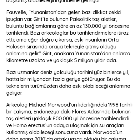
başlamış olabileceğini gündeme getiriyor.
Fauvelle, “Yunanistan’dan gelen bazı dikkat çekici
ipuçları var. Girit’te bulunan Paleolitik taş aletler,
buluntu bağlamlarına göre en az 130.000 yıl öncesine
tarihlendi. Bazı arkeologlar bu tarihlendirmelere itiraz
etti; ama eğer doğru çıkarsa, eski insanların Orta
Holosen sırasında oraya tekneyle gitmiş olduğu
anlamına gelir.” Girit, anakara Yunanistan’dan onlarca
kilometre uzakta ve yaklaşık 5 milyon yıldır ada.
Bazı uzmanlar deniz yolculuğu tarihini yüz binlerce yıl,
hatta bir milyondan fazla geriye götürüyor. Bu da
teknelerin türümüzden daha eski olabileceği anlamına
geliyor.
Arkeolog Michael Morwood’un liderliğindeki 1998 tarihli
bir çalışma, Endonezya’daki Flores Adası’nda bulunan
taş aletleri yaklaşık 800.000 yıl öncesine tarihlendirdi
ve Homo erectus’un adaya ulaşmak için su araçları
kullanmış olabileceği sonucuna vardı. Morwood’un
daha sonra 2010’da ortak yazarı olduğu bir çalışma,