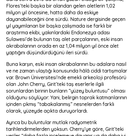
Flores’teki başka bir alandan gelen aletlerin 1,02
milyon yıl öncesine, hatta daha da eskiye
dayanabileceğini öne sürdü. Nature dergisinde geçen
yıl yayımlanan bir başka çalışmada ise farklı bir
araştırma ekibi, yakınlardaki Endonezya adası
Sulawesi’de bulunan taş alet parçalarının, eski insan
akrabalarının orada en az 1,04 milyon yıl önce alet
yaptığını düşündürdüğünü ileri sürdü.
Buna karşın, eski insan akrabalarının bu adalara nasıl
ve ne zaman ulaştığı konusunda hâlâ ciddi tartışmalar
var. Brown Üniversitesi’nde emekli arkeoloji profesörü
olan John Cherry, Girit’teki taş eserlerle ilgili
sorunlardan birinin bunların “yüzey buluntusu” olması
olduğunu söylüyor: Yani, belirgin toprak katmanlarının
içinden çıkmış “tabakalanmış” nesnelerden farklı
olarak, yüzeyde açıkta duruyorlardı.
Ayrıca bu buluntular mutlak radyometrik
tarihlendirmelerden yoksun. Cherry’ye göre, Girit’teki
veriler “daha fazla incelemeye dayanır ya da daha iyi