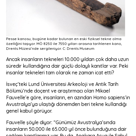
Pesse kanosu, bugüne kadar bulunan en eski fiziksel tekne olma
özelliğini taşıyor. MÖ 8250 ile 7550 yılları arasına tarihlenen kano,
Drents Müzesi’nde sergileniyor. C: Drents Museum
Ancak insanların tekneleri 10.000 yıldan çok daha uzun
süredir kullandığına dair güçlü dolaylı kanıtlar var. Peki
insanlar tekneleri tam olarak ne zaman icat etti?
İsveç’teki Lund Üniversitesi Arkeoloji ve Antik Tarih
Bölümü’nde doçent ve araştırmacı olan Mikael
Fauvelle’e göre, insanların, en azından Homo sapiens’in
Avustralya’ya ulaştığı dönemden beri tekne kullandığı
genel kabul görüyor.
Fauvelle şöyle diyor: “Günümüz Avustralya’sında
insanların 50.000 ile 65.000 yıl önce bulunduğuna dair
sağlam kanıtlarımız var. Bu da, Anakara Asya ile Sahul