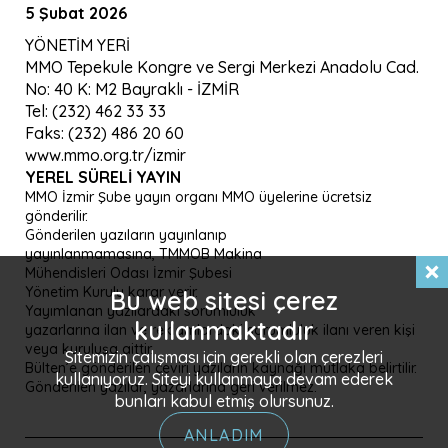
5 Şubat 2026
YÖNETİM YERİ
MMO Tepekule Kongre ve Sergi Merkezi Anadolu Cad.
No: 40 K: M2 Bayraklı - İZMİR
Tel: (232) 462 33 33
Faks: (232) 486 20 60
www.mmo.org.tr/izmir
YEREL SÜRELI YAYIN
MMO İzmir Şube yayın organı MMO üyelerine ücretsiz
gönderilir.
Gönderilen yazıların yayınlanıp
yayınlanmamasına, TMMOB Makina
Mühendisleri Odası İzmir Şubesi
Yönetim Kurulu karar verir.
Bu web sitesi çerez
Yayımlanan yazılardaki sorumluluk
kullanmaktadır
yazarlarına ilan ve reklamlardaki sorumluluk ilanı veren kişi
veya kuruluşa aittir.
Sitemizin çalışması için gerekli olan çerezleri
Bülten’e gönderilen çeviri yazıların kaynağı mutlaka belirtilir.
kullanıyoruz. Siteyi kullanmaya devam ederek
Gönderilen yazılar, yazarlarına geri verilmez.
bunları kabul etmiş olursunuz.
ANLADIM