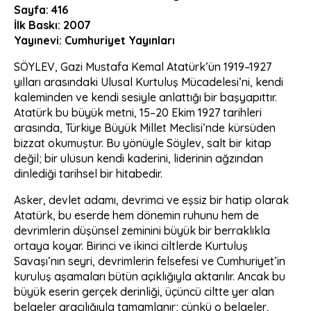
Sayfa: 416
İlk Baskı: 2007
Yayınevi:
Cumhuriyet Yayınları
SÖYLEV, Gazi Mustafa Kemal Atatürk’ün 1919–1927
yılları arasındaki Ulusal Kurtuluş Mücadelesi’ni, kendi
kaleminden ve kendi sesiyle anlattığı bir başyapıttır.
Atatürk bu büyük metni, 15–20 Ekim 1927 tarihleri
arasında, Türkiye Büyük Millet Meclisi’nde kürsüden
bizzat okumuştur. Bu yönüyle Söylev, salt bir kitap
değil; bir ulusun kendi kaderini, liderinin ağzından
dinlediği tarihsel bir hitabedir.
Asker, devlet adamı, devrimci ve eşsiz bir hatip olarak
Atatürk, bu eserde hem dönemin ruhunu hem de
devrimlerin düşünsel zeminini büyük bir berraklıkla
ortaya koyar. Birinci ve ikinci ciltlerde Kurtuluş
Savaşı’nın seyri, devrimlerin felsefesi ve Cumhuriyet’in
kuruluş aşamaları bütün açıklığıyla aktarılır. Ancak bu
büyük eserin gerçek derinliği, üçüncü ciltte yer alan
belgeler aracılığıyla tamamlanır; çünkü o belgeler,