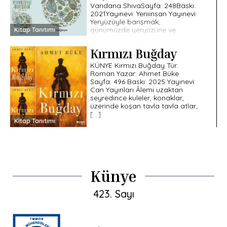
Vandana ShivaSayfa: 248Baskı:
2021Yayınevi: Yeniinsan Yayınevi
Yeryüzüyle barışmak,
günümüzde yeryüzüne ve
Kitap Tanıtımı
insanlara karşı açılan savaşlara
şahitlik etmektir. Aynı zamanda
Kırmızı Buğday
bu şahitlik dünyanın, […]
KÜNYE Kırmızı Buğday Tür:
Roman Yazar: Ahmet Büke
Sayfa: 496 Baskı: 2025 Yayınevi:
Can Yayınları Âlemi uzaktan
seyredince kuleler, konaklar,
üzerinde koşan tavla tavla atlar,
[…]
Kitap Tanıtımı
Künye
423. Sayı