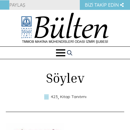
PAYLAŞ
BIZI TAKIP EDIN
Search
for:
Söylev
423
Kitap Tanıtımı