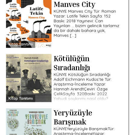
Manves City
KÜNYE Manves City Tür: Roman
Yazar: Latife Tekin Sayfa: 152
Baskı: 2018 Yayınevi: Can
Yayınları … bizim gelincik tarlamız
da bir dahaki bahara yok,
Manves […]
Kitap Tanıtımı
Kötülüğün
Sıradanlığı
KÜNYE Kötülüğün Sıradanlığı
Adolf Eichmann Kudüs’te Tür:
Araştırma-İnceleme Yazar:
Hannah ArendtÇeviri: Özge
ÇelikSayfa: 320Baskı: 2022
Yahudi soykırımı nasıl oldu?
Kitap Tanıtımı
Neden oldu? Neden Yahudiler?
Neden Almanlar? […]
Yeryüzüyle
Barışmak
KÜNYEYeryüzüyle BarışmakTür:
Araştırma-İncelemeYazar: