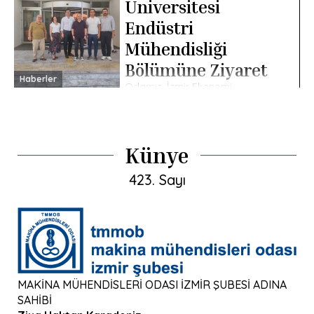
Üniversitesi
mezuniyet töreninde dereceye
giren öğrenciler, Odamız
Endüstri
tarafından başarı hediyeleriyle
ödüllendirildi. Gerçekleştirilen […]
Mühendisliği
Bölümüne Ziyaret
Haberler
Odamız, İzmir Ekonomi
Üniversitesi Endüstri Mühendisliği
Bölüm Başkanı Doç. Dr. Hamdi
Giray Reşat’ı ziyaret etti.
Ziyarete TMMOB MMO İzmir
Şube Yönetim Kurulu Üyesi Ali
Künye
Ayan, […]
423. Sayı
MAKİNA MÜHENDİSLERİ ODASI İZMİR ŞUBESİ ADINA
SAHİBİ