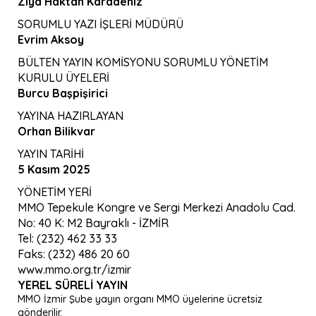
Ziya Haktan Karadeniz
SORUMLU YAZI İŞLERİ MÜDÜRÜ
Evrim Aksoy
BÜLTEN YAYIN KOMİSYONU SORUMLU YÖNETİM
KURULU ÜYELERİ
Burcu Başpişirici
YAYINA HAZIRLAYAN
Orhan Bilikvar
YAYIN TARİHİ
5 Kasım 2025
YÖNETİM YERİ
MMO Tepekule Kongre ve Sergi Merkezi Anadolu Cad.
No: 40 K: M2 Bayraklı - İZMİR
Tel: (232) 462 33 33
Faks: (232) 486 20 60
www.mmo.org.tr/izmir
YEREL SÜRELI YAYIN
MMO İzmir Şube yayın organı MMO üyelerine ücretsiz
gönderilir.