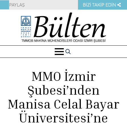
PAYLAŞ
BIZI TAKIP EDIN
Search
for:
MMO İzmir
Şubesi’nden
Manisa Celal Bayar
Üniversitesi’ne