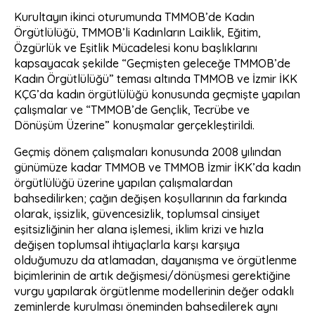
‎‎Kurultayın ikinci oturumunda TMMOB’de Kadın
Örgütlülüğü, TMMOB’li Kadınların Laiklik, Eğitim,
Özgürlük ve Eşitlik Mücadelesi konu başlıklarını
kapsayacak şekilde “Geçmişten geleceğe TMMOB’de
Kadın Örgütlülüğü” teması altında TMMOB ve İzmir İKK
KÇG’da kadın örgütlülüğü konusunda geçmişte yapılan
çalışmalar ve “TMMOB’de Gençlik, Tecrübe ve
Dönüşüm Üzerine” konuşmalar gerçekleştirildi.
‎Geçmiş dönem çalışmaları konusunda 2008 yılından
günümüze kadar TMMOB ve TMMOB İzmir İKK’da kadın
örgütlülüğü üzerine yapılan çalışmalardan
bahsedilirken; çağın değişen koşullarının da farkında
olarak, işsizlik, güvencesizlik, toplumsal cinsiyet
eşitsizliğinin her alana işlemesi, iklim krizi ve hızla
değişen toplumsal ihtiyaçlarla karşı karşıya
olduğumuzu da atlamadan, dayanışma ve örgütlenme
biçimlerinin de artık değişmesi/dönüşmesi gerektiğine
vurgu yapılarak örgütlenme modellerinin değer odaklı
zeminlerde kurulması öneminden bahsedilerek aynı