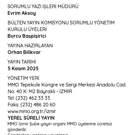
SORUMLU YAZI İŞLERİ MÜDÜRÜ
Evrim Aksoy
BÜLTEN YAYIN KOMİSYONU SORUMLU YÖNETİM
KURULU ÜYELERİ
Burcu Başpişirici
YAYINA HAZIRLAYAN
Orhan Bilikvar
YAYIN TARİHİ
5 Kasım 2025
YÖNETİM YERİ
MMO Tepekule Kongre ve Sergi Merkezi Anadolu Cad.
No: 40 K: M2 Bayraklı - İZMİR
Tel: (232) 462 33 33
Faks: (232) 486 20 60
www.mmo.org.tr/izmir
YEREL SÜRELI YAYIN
MMO İzmir Şube yayın organı MMO üyelerine ücretsiz
gönderilir.