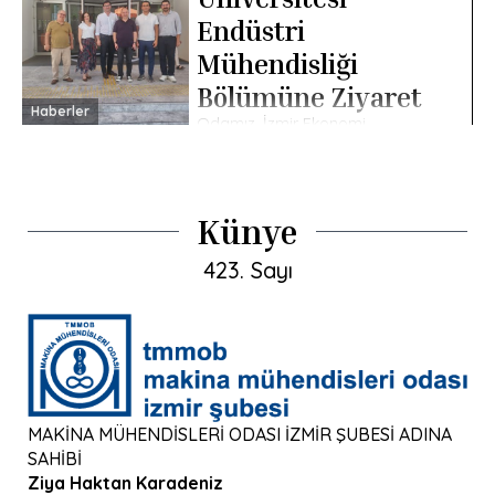
giren öğrenciler, Odamız
Endüstri
tarafından başarı hediyeleriyle
ödüllendirildi. Gerçekleştirilen […]
Mühendisliği
Bölümüne Ziyaret
Haberler
Odamız, İzmir Ekonomi
Üniversitesi Endüstri Mühendisliği
Bölüm Başkanı Doç. Dr. Hamdi
Giray Reşat’ı ziyaret etti.
Ziyarete TMMOB MMO İzmir
Şube Yönetim Kurulu Üyesi Ali
Künye
Ayan, […]
423. Sayı
MAKİNA MÜHENDİSLERİ ODASI İZMİR ŞUBESİ ADINA
SAHİBİ
Ziya Haktan Karadeniz