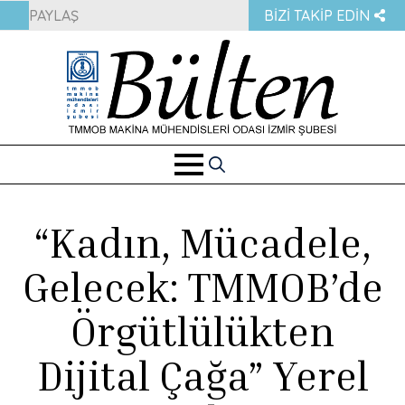
PAYLAŞ
BIZI TAKIP EDIN
Search
for:
“Kadın, Mücadele,
Gelecek: TMMOB’de
Örgütlülükten
Dijital Çağa” Yerel