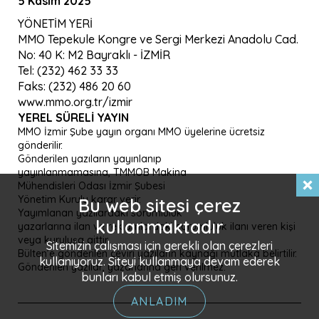
5 Kasım 2025
YÖNETİM YERİ
MMO Tepekule Kongre ve Sergi Merkezi Anadolu Cad.
No: 40 K: M2 Bayraklı - İZMİR
Tel: (232) 462 33 33
Faks: (232) 486 20 60
www.mmo.org.tr/izmir
YEREL SÜRELI YAYIN
MMO İzmir Şube yayın organı MMO üyelerine ücretsiz
gönderilir.
Gönderilen yazıların yayınlanıp
yayınlanmamasına, TMMOB Makina
Mühendisleri Odası İzmir Şubesi
Yönetim Kurulu karar verir.
Bu web sitesi çerez
Yayımlanan yazılardaki sorumluluk
kullanmaktadır
yazarlarına ilan ve reklamlardaki sorumluluk ilanı veren kişi
veya kuruluşa aittir.
Sitemizin çalışması için gerekli olan çerezleri
Bülten’e gönderilen çeviri yazıların kaynağı mutlaka belirtilir.
kullanıyoruz. Siteyi kullanmaya devam ederek
Gönderilen yazılar, yazarlarına geri verilmez.
bunları kabul etmiş olursunuz.
ANLADIM