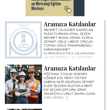
Aramıza Katılanlar
MEHMET ÖLGÜNER KADİRCAN
YILDIZ FURKAN UYSAL SEZEN
MEHMET BASAL KEMAL KORUL
ZEYNEP ORUÇ UBEYD ORÇUN
TOPAN OĞUZ PINARYARENSU
KARAVAŞAHMET
DURMAZMUSTAFA ASLANHAKKI
AKARSUBERKAY USLUMEHMET
EREN SAVRAN […]
Aramıza Katılanlar
YİĞİTHAN TOSUN YASEMİN
ILĞINER EGE MERT ÖKTEM
SABİHA NUR AŞURGAN ZEYNEP
SUDE İŞLEYEN MUSTAFA MERT
ESİ SEÇKİN ERTÜRK GİRAY
AYAZKÖYLÜ UMUT ŞAHİN OZAN
CAN UZUN […]