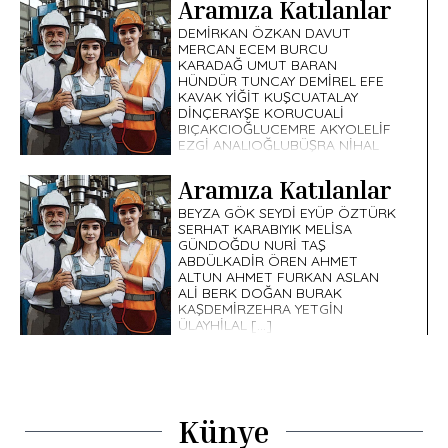
Aramıza Katılanlar
DEMİRKAN ÖZKAN DAVUT
MERCAN ECEM BURCU
KARADAĞ UMUT BARAN
HÜNDÜR TUNCAY DEMİREL EFE
KAVAK YİĞİT KUŞCUATALAY
DİNÇERAYŞE KORUCUALİ
BIÇAKCIOĞLUCEMRE AKYOLELİF
EZGİ ANALIOĞLUBÜŞRA NİHAL
ALTINOYMAK BUSE […]
Aramıza Katılanlar
BEYZA GÖK SEYDİ EYÜP ÖZTÜRK
SERHAT KARABIYIK MELİSA
GÜNDOĞDU NURİ TAŞ
ABDÜLKADİR ÖREN AHMET
ALTUN AHMET FURKAN ASLAN
ALİ BERK DOĞAN BURAK
KAŞDEMİRZEHRA YETGİN
ÜLAYHİLAL […]
Künye