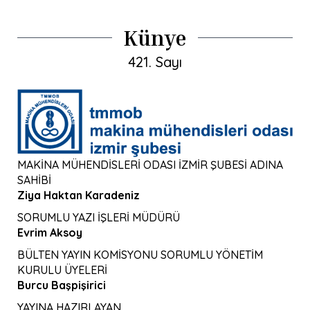
cinayeti işlendi, 33 kadın ise
şüpheli şekilde ölü bulundu.
Öldürülen 16 […]
Künye
421. Sayı
MAKİNA MÜHENDİSLERİ ODASI İZMİR ŞUBESİ ADINA
SAHİBİ
Ziya Haktan Karadeniz
SORUMLU YAZI İŞLERİ MÜDÜRÜ
Evrim Aksoy
BÜLTEN YAYIN KOMİSYONU SORUMLU YÖNETİM
KURULU ÜYELERİ
Burcu Başpişirici
YAYINA HAZIRLAYAN