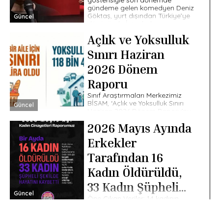
gündeme gelen komedyen Deniz
Göktaş, yurt dışından Türkiye’ye
Güncel
dönüşünde İstanbul
Havalimanı’nda gözaltına alındı.
Açlık ve Yoksulluk
İstanbul Cumhuriyet Başsavcılığı
tarafından Göktaş […]
Sınırı Haziran
2026 Dönem
Raporu
Sınıf Araştırmaları Merkezimiz
BİSAM, ‘Açlık ve Yoksulluk Sınırı
Güncel
Haziran 2026 Dönem Raporu’nu
yayımladı. Buna göre, dört kişilik
2026 Mayıs Ayında
bir aile için açlık sınırı 36 bin 42
[…]
Erkekler
Tarafından 16
Kadın Öldürüldü,
33 Kadın Şüpheli
Güncel
Öne Çıkan Veriler: 14 kadının
Şekilde Ölü
hangi bahaneyle öldürüldüğü
Bulundu
tespit edilemedi. Bu ay 16 kadın