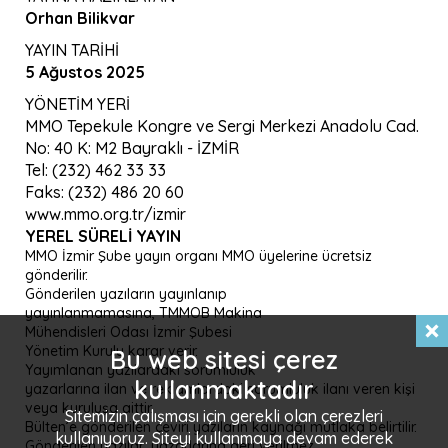
Orhan Bilikvar
YAYIN TARİHİ
5 Ağustos 2025
YÖNETİM YERİ
MMO Tepekule Kongre ve Sergi Merkezi Anadolu Cad.
No: 40 K: M2 Bayraklı - İZMİR
Tel: (232) 462 33 33
Faks: (232) 486 20 60
www.mmo.org.tr/izmir
YEREL SÜRELI YAYIN
MMO İzmir Şube yayın organı MMO üyelerine ücretsiz
gönderilir.
Gönderilen yazıların yayınlanıp
yayınlanmamasına, TMMOB Makina
Mühendisleri Odası İzmir Şubesi
Yönetim Kurulu karar verir.
Bu web sitesi çerez
Yayımlanan yazılardaki sorumluluk
kullanmaktadır
yazarlarına ilan ve reklamlardaki sorumluluk ilanı veren kişi
veya kuruluşa aittir.
Sitemizin çalışması için gerekli olan çerezleri
Bülten’e gönderilen çeviri yazıların kaynağı mutlaka belirtilir.
kullanıyoruz. Siteyi kullanmaya devam ederek
Gönderilen yazılar, yazarlarına geri verilmez.