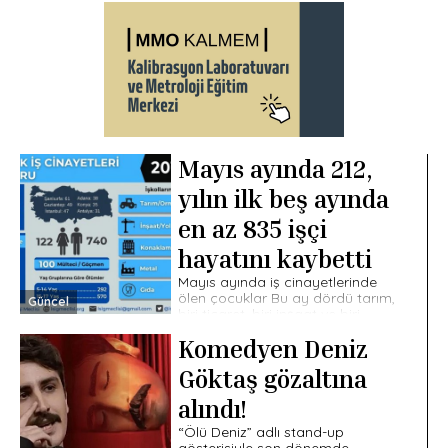
Mayıs ayında 212,
yılın ilk beş ayında
en az 835 işçi
hayatını kaybetti
Mayıs ayında iş cinayetlerinde
ölen çocuklar Bu ay dördü tarım,
Güncel
biri ticaret, biri inşaat ve biri
metal işçisi olmak üzere 7 çocuk
Komedyen Deniz
işçi hayatını kaybetti. […]
Göktaş gözaltına
alındı!
“Ölü Deniz” adlı stand-up
gösterisiyle son dönemde