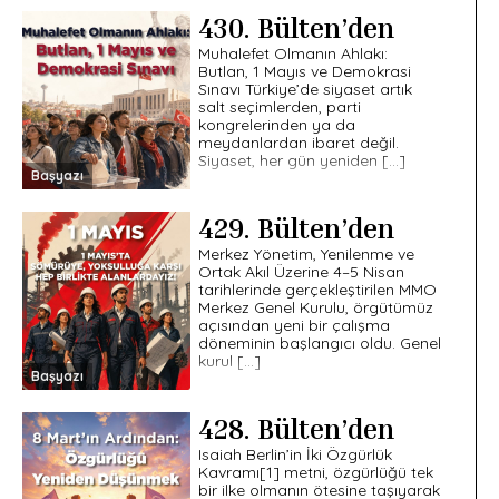
430. Bülten’den
Muhalefet Olmanın Ahlakı:
Butlan, 1 Mayıs ve Demokrasi
Sınavı Türkiye’de siyaset artık
salt seçimlerden, parti
kongrelerinden ya da
meydanlardan ibaret değil.
Siyaset, her gün yeniden […]
Başyazı
429. Bülten’den
Merkez Yönetim, Yenilenme ve
Ortak Akıl Üzerine 4–5 Nisan
tarihlerinde gerçekleştirilen MMO
Merkez Genel Kurulu, örgütümüz
açısından yeni bir çalışma
döneminin başlangıcı oldu. Genel
kurul […]
Başyazı
428. Bülten’den
Isaiah Berlin’in İki Özgürlük
Kavramı[1] metni, özgürlüğü tek
bir ilke olmanın ötesine taşıyarak