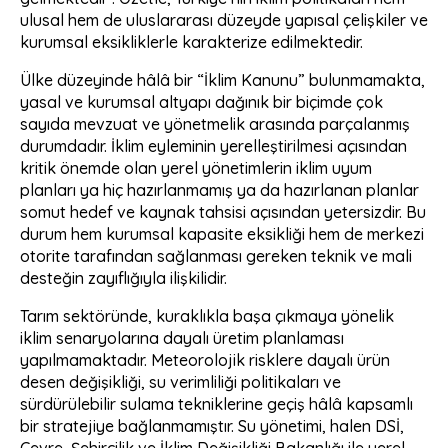
ulusal hem de uluslararası düzeyde yapısal çelişkiler ve
kurumsal eksikliklerle karakterize edilmektedir.
Ülke düzeyinde hâlâ bir “İklim Kanunu” bulunmamakta,
yasal ve kurumsal altyapı dağınık bir biçimde çok
sayıda mevzuat ve yönetmelik arasında parçalanmış
durumdadır. İklim eyleminin yerelleştirilmesi açısından
kritik önemde olan yerel yönetimlerin iklim uyum
planları ya hiç hazırlanmamış ya da hazırlanan planlar
somut hedef ve kaynak tahsisi açısından yetersizdir. Bu
durum hem kurumsal kapasite eksikliği hem de merkezi
otorite tarafından sağlanması gereken teknik ve mali
desteğin zayıflığıyla ilişkilidir.
Tarım sektöründe, kuraklıkla başa çıkmaya yönelik
iklim senaryolarına dayalı üretim planlaması
yapılmamaktadır. Meteorolojik risklere dayalı ürün
desen değişikliği, su verimliliği politikaları ve
sürdürülebilir sulama tekniklerine geçiş hâlâ kapsamlı
bir stratejiye bağlanmamıştır. Su yönetimi, halen DSİ,
Çevre, Şehircilik ve İklim Değişikliği Bakanlığı ile yerel