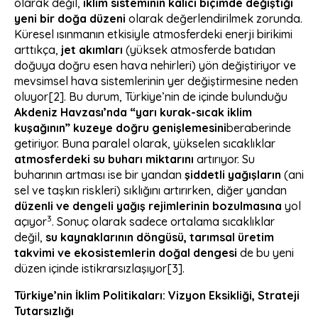
olarak değil,
iklim sisteminin kalıcı biçimde değiştiği
yeni bir doğa düzeni
olarak değerlendirilmek zorunda.
Küresel ısınmanın etkisiyle atmosferdeki enerji birikimi
arttıkça,
jet akımları
(yüksek atmosferde batıdan
doğuya doğru esen hava nehirleri) yön değiştiriyor ve
mevsimsel hava sistemlerinin yer değiştirmesine neden
oluyor
[2]
. Bu durum, Türkiye’nin de içinde bulunduğu
Akdeniz Havzası’nda “yarı kurak-sıcak iklim
kuşağının” kuzeye doğru genişlemesini
beraberinde
getiriyor. Buna paralel olarak, yükselen sıcaklıklar
atmosferdeki su buharı miktarını
artırıyor. Su
buharının artması ise bir yandan
şiddetli yağışların
(ani
sel ve taşkın riskleri) sıklığını artırırken, diğer yandan
düzenli ve dengeli yağış rejimlerinin bozulmasına
yol
3
açıyor
. Sonuç olarak sadece ortalama sıcaklıklar
değil,
su kaynaklarının döngüsü, tarımsal üretim
takvimi ve ekosistemlerin doğal dengesi
de bu yeni
düzen içinde istikrarsızlaşıyor
[3]
.
Türkiye’nin İklim Politikaları: Vizyon Eksikliği, Strateji
Tutarsızlığı