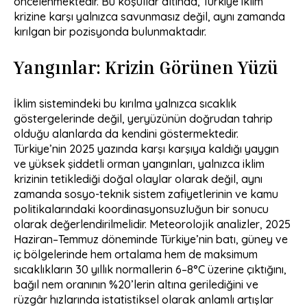
öncelenmektedir. Bu koşullar altında, Türkiye iklim
krizine karşı yalnızca savunmasız değil, aynı zamanda
kırılgan bir pozisyonda bulunmaktadır.
Yangınlar: Krizin Görünen Yüzü
İklim sistemindeki bu kırılma yalnızca sıcaklık
göstergelerinde değil, yeryüzünün doğrudan tahrip
olduğu alanlarda da kendini göstermektedir.
Türkiye’nin 2025 yazında karşı karşıya kaldığı yaygın
ve yüksek şiddetli orman yangınları, yalnızca iklim
krizinin tetiklediği doğal olaylar olarak değil, aynı
zamanda sosyo-teknik sistem zafiyetlerinin ve kamu
politikalarındaki koordinasyonsuzluğun bir sonucu
olarak değerlendirilmelidir. Meteorolojik analizler, 2025
Haziran–Temmuz döneminde Türkiye’nin batı, güney ve
iç bölgelerinde hem ortalama hem de maksimum
sıcaklıkların 30 yıllık normallerin 6–8°C üzerine çıktığını,
bağıl nem oranının %20’lerin altına gerilediğini ve
rüzgâr hızlarında istatistiksel olarak anlamlı artışlar