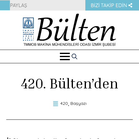
PAYLAŞ
BIZI TAKIP EDIN
Search
for:
420. Bülten’den
420
Başyazı