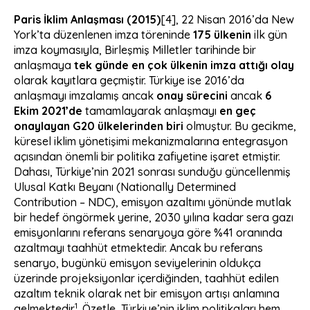
Paris İklim Anlaşması (2015)
[4]
, 22 Nisan 2016’da New
York’ta düzenlenen imza töreninde
175 ülkenin
ilk gün
imza koymasıyla, Birleşmiş Milletler tarihinde bir
anlaşmaya
tek günde en çok ülkenin imza attığı olay
olarak kayıtlara geçmiştir. Türkiye ise 2016’da
anlaşmayı imzalamış ancak
onay sürecini
ancak
6
Ekim 2021’de
tamamlayarak anlaşmayı
en geç
onaylayan G20 ülkelerinden biri
olmuştur. Bu gecikme,
küresel iklim yönetişimi mekanizmalarına entegrasyon
açısından önemli bir politika zafiyetine işaret etmiştir.
Dahası, Türkiye’nin 2021 sonrası sunduğu güncellenmiş
Ulusal Katkı Beyanı (Nationally Determined
Contribution – NDC), emisyon azaltımı yönünde mutlak
bir hedef öngörmek yerine, 2030 yılına kadar sera gazı
emisyonlarını referans senaryoya göre %41 oranında
azaltmayı taahhüt etmektedir. Ancak bu referans
senaryo, bugünkü emisyon seviyelerinin oldukça
üzerinde projeksiyonlar içerdiğinden, taahhüt edilen
azaltım teknik olarak net bir emisyon artışı anlamına
1
gelmektedir
. Özetle, Türkiye’nin iklim politikaları hem