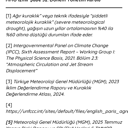
[1]
Ağır kuraklık” veya teknik ifadesiyle “şiddetli
meteorolojik kuraklık” (severe meteorological
drought), yağışın uzun yıllar ortalamasının %40 ila
%60 altına düştüğü durumları ifade eder.
[2]
Intergovernmental Panel on Climate Change
(IPCC), Sixth Assessment Report – Working Group I:
The Physical Science Basis, 2021. Bölüm 2.3:
“Atmospheric Circulation and Jet Stream
Displacement”
[3]
Türkiye Meteoroloji Genel Müdürlüğü (MGM), 2023
İklim Değerlendirme Raporu ve Kuraklık
Değerlendirme Atlası, 2024.
[4]
https://unfccc.int/sites/default/files/english_paris_ag
[5]
Meteoroloji Genel Müdürlüğü (MGM), 2025 Temmuz