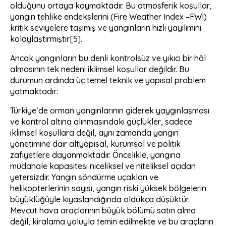
olduğunu ortaya koymaktadır. Bu atmosferik koşullar,
yangın tehlike endekslerini (Fire Weather Index –FWI)
kritik seviyelere taşımış ve yangınların hızlı yayılımını
kolaylaştırmıştır
[5]
.
Ancak yangınların bu denli kontrolsüz ve yıkıcı bir hâl
almasının tek nedeni iklimsel koşullar değildir. Bu
durumun ardında üç temel teknik ve yapısal problem
yatmaktadır:
Türkiye’de orman yangınlarının giderek yaygınlaşması
ve kontrol altına alınmasındaki güçlükler, sadece
iklimsel koşullara değil, aynı zamanda yangın
yönetimine dair altyapısal, kurumsal ve politik
zafiyetlere dayanmaktadır. Öncelikle, yangına
müdahale kapasitesi niceliksel ve niteliksel açıdan
yetersizdir. Yangın söndürme uçakları ve
helikopterlerinin sayısı, yangın riski yüksek bölgelerin
büyüklüğüyle kıyaslandığında oldukça düşüktür.
Mevcut hava araçlarının büyük bölümü satın alma
değil, kiralama yoluyla temin edilmekte ve bu araçların