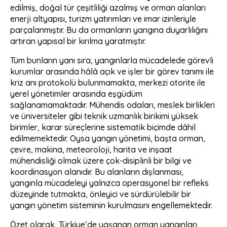
edilmiş, doğal tür çeşitliliği azalmış ve orman alanları
enerji altyapısı, turizm yatırımları ve imar izinleriyle
parçalanmıştır. Bu da ormanların yangına duyarlılığını
artıran yapısal bir kırılma yaratmıştır.
Tüm bunların yanı sıra, yangınlarla mücadelede görevli
kurumlar arasında hâlâ açık ve işler bir görev tanımı ile
kriz anı protokolü bulunmamakta, merkezi otorite ile
yerel yönetimler arasında eşgüdüm
sağlanamamaktadır. Mühendis odaları, meslek birlikleri
ve üniversiteler gibi teknik uzmanlık birikimi yüksek
birimler, karar süreçlerine sistematik biçimde dâhil
edilmemektedir. Oysa yangın yönetimi, başta orman,
çevre, makina, meteoroloji, harita ve inşaat
mühendisliği olmak üzere çok-disiplinli bir bilgi ve
koordinasyon alanıdır. Bu alanların dışlanması,
yangınla mücadeleyi yalnızca operasyonel bir refleks
düzeyinde tutmakta, önleyici ve sürdürülebilir bir
yangın yönetim sisteminin kurulmasını engellemektedir.
Özet olarak, Türkiye’de yaşanan orman yangınları,