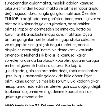
süreçlerinden dışlanmakta, meslek odaları kamusal
bilgi üretiminden koparılmakta ve bilimsel raporlarıyla
değil, siyasal duruşlarıyla yargılanmaktadır. Özellikle
TMMOB’a bağlı odaların görüşleri, imar, enerji, çevre ve
afet politikalarında yok sayılmakta, hazırladıkları
bilimsel raporlar görmezden gelinmekte, hatta bu
kurumlar itibarsızlaştırılmaya çalışılmaktadır. Oysa
orman yangınları, sel felaketleri, yapı stoku çöküşleri
ve altyapı krizleri gibi çok boyutlu afetler, ancak
disiplinler arası bilgi üretimi ve demokratik katılımla
önlenebilir. Mühendislik bilgisi ile kamusal karar
süreçleri arasında kurulacak köprüler, yaşamı koruyan
en temel güvenlik hattını oluşturur. Bu köprü
yıkıldığında, yalnızca ormanlar değil, toplumsal hafıza,
yerel bilgi, yaşanabilir gelecek de küle döner. Eğer
bilim, kamu yararı ve mesleki sorumluluk iktidarın çıkar
hesaplarına feda edilirse, alevler yalnızca doğayı değil,
toplumun düşünme ve örgütlenme kapasitesini de
yakmaya devam eder.
MMO İzmir Şube 32. Dönem Yönetim Kurulu