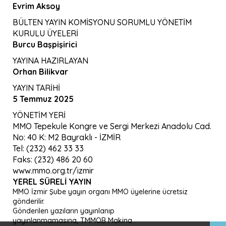
Evrim Aksoy
BÜLTEN YAYIN KOMİSYONU SORUMLU YÖNETİM
KURULU ÜYELERİ
Burcu Başpişirici
YAYINA HAZIRLAYAN
Orhan Bilikvar
YAYIN TARİHİ
5 Temmuz 2025
YÖNETİM YERİ
MMO Tepekule Kongre ve Sergi Merkezi Anadolu Cad.
No: 40 K: M2 Bayraklı - İZMİR
Tel: (232) 462 33 33
Faks: (232) 486 20 60
www.mmo.org.tr/izmir
YEREL SÜRELI YAYIN
MMO İzmir Şube yayın organı MMO üyelerine ücretsiz
gönderilir.
Gönderilen yazıların yayınlanıp
yayınlanmamasına, TMMOB Makina