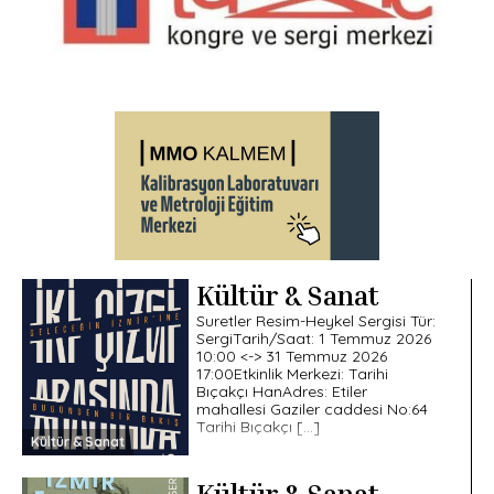
Kültür & Sanat
Suretler Resim-Heykel Sergisi Tür:
SergiTarih/Saat: 1 Temmuz 2026
10:00 <-> 31 Temmuz 2026
17:00Etkinlik Merkezi: Tarihi
Bıçakçı HanAdres: Etiler
mahallesi Gaziler caddesi No:64
Tarihi Bıçakçı […]
Kültür & Sanat
Kültür & Sanat