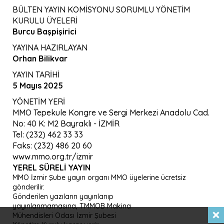
BÜLTEN YAYIN KOMİSYONU SORUMLU YÖNETİM
KURULU ÜYELERİ
Burcu Başpişirici
YAYINA HAZIRLAYAN
Orhan Bilikvar
YAYIN TARİHİ
5 Mayıs 2025
YÖNETİM YERİ
MMO Tepekule Kongre ve Sergi Merkezi Anadolu Cad.
No: 40 K: M2 Bayraklı - İZMİR
Tel: (232) 462 33 33
Faks: (232) 486 20 60
www.mmo.org.tr/izmir
YEREL SÜRELI YAYIN
MMO İzmir Şube yayın organı MMO üyelerine ücretsiz
gönderilir.
Gönderilen yazıların yayınlanıp
yayınlanmamasına, TMMOB Makina
Mühendisleri Odası İzmir Şubesi