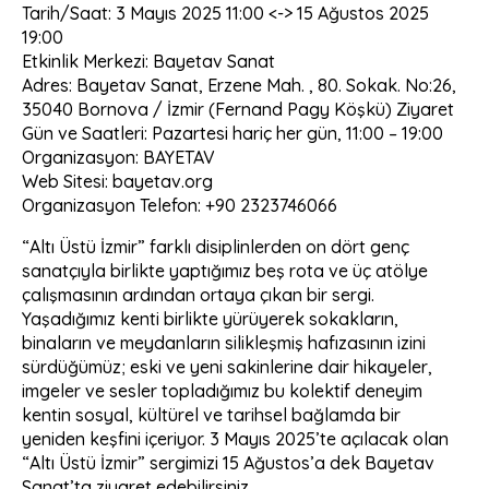
Tarih/Saat: 3 Mayıs 2025 11:00 <-> 15 Ağustos 2025
19:00
Etkinlik Merkezi: Bayetav Sanat
Adres: Bayetav Sanat, Erzene Mah. , 80. Sokak. No:26,
35040 Bornova / İzmir (Fernand Pagy Köşkü) Ziyaret
Gün ve Saatleri: Pazartesi hariç her gün, 11:00 – 19:00
Organizasyon: BAYETAV
Web Sitesi: bayetav.org
Organizasyon Telefon: +90 2323746066
“Altı Üstü İzmir” farklı disiplinlerden on dört genç
sanatçıyla birlikte yaptığımız beş rota ve üç atölye
çalışmasının ardından ortaya çıkan bir sergi.
Yaşadığımız kenti birlikte yürüyerek sokakların,
binaların ve meydanların silikleşmiş hafızasının izini
sürdüğümüz; eski ve yeni sakinlerine dair hikayeler,
imgeler ve sesler topladığımız bu kolektif deneyim
kentin sosyal, kültürel ve tarihsel bağlamda bir
yeniden keşfini içeriyor. 3 Mayıs 2025’te açılacak olan
“Altı Üstü İzmir” sergimizi 15 Ağustos’a dek Bayetav
Sanat’ta ziyaret edebilirsiniz.