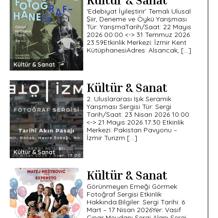
‘Edebiyat İyileştirir’ Temalı Ulusal
Şiir, Deneme ve Öykü Yarışması
Tür: YarışmaTarih/Saat: 22 Mayıs
2026 00:00 <-> 31 Temmuz 2026
23:59Etkinlik Merkezi: İzmir Kent
KütüphanesiAdres: Alsancak, […]
Kültür & Sanat
Kültür & Sanat
2. Uluslararası Işık Seramik
Yarışması Sergisi Tür: Sergi
Tarih/Saat: 23 Nisan 2026 10:00
<-> 21 Mayıs 2026 17:30 Etkinlik
Merkezi: Pakistan Pavyonu –
İzmir Turizm […]
Kültür & Sanat
Kültür & Sanat
Görünmeyen Emeği Görmek
Fotoğraf Sergisi Etkinlik
Hakkında:Bilgiler: Sergi Tarihi: 6
Mart – 17 Nisan 2026Yer: Vasıf
Çınar Meydanı Sergi Alanı Sergi