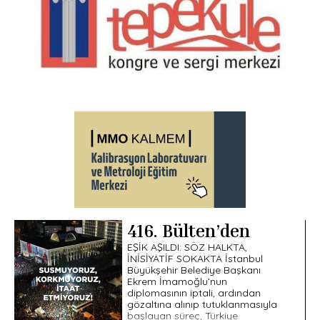
416. Bülten’den
EŞİK AŞILDI: SÖZ HALKTA,
İNİSİYATİF SOKAKTA İstanbul
Büyükşehir Belediye Başkanı
Ekrem İmamoğlu’nun
diplomasının iptali, ardından
gözaltına alınıp tutuklanmasıyla
başlayan süreç, Türkiye