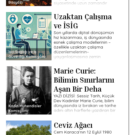
Başyazı
siyasetinde uzun zamandır
görülmeyen […]
Uzaktan Çalışma
ve İSİG
Son yıllarda dijital dönüşümün
hız kazanması, iş dünyasında
esnek çalışma modellerinin –
özellikle uzaktan çalışma
düzenlemelerinin–
İşçi Sağlığı ve İş
yaygınlaşmasına zemin
Güvenliği Komisyonu
hazırlamıştır. Uzaktan çalışma,
teknolojik altyapıların
Marie Curie:
gelişmesiyle birlikte çalışanların
[…]
Bilimin Sınırlarını
Aşan Bir Deha
YAZI DİZİSİ: Sessiz Tarih, Küçük
Dev Kadınlar Marie Curie, bilim
dünyasında iz bırakan ve tarihe
Kadın Mühendisler
adını altın harflerle yazdıran bir
Komisyonu
kadın bilim insanıdır. Hem fizik
[…]
Ceviz Ağacı
Cem Karaca’nın 12 Eylül 1980