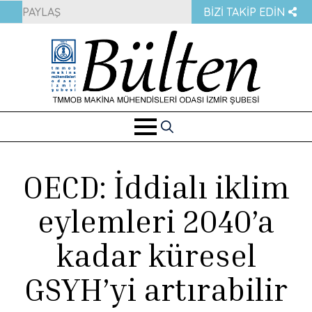
PAYLAŞ
BIZI TAKIP EDIN
Search
for:
OECD: İddialı iklim
eylemleri 2040’a
kadar küresel
GSYH’yi artırabilir