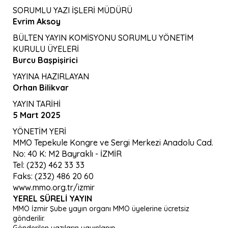
SORUMLU YAZI İŞLERİ MÜDÜRÜ
Evrim Aksoy
BÜLTEN YAYIN KOMİSYONU SORUMLU YÖNETİM
KURULU ÜYELERİ
Burcu Başpişirici
YAYINA HAZIRLAYAN
Orhan Bilikvar
YAYIN TARİHİ
5 Mart 2025
YÖNETİM YERİ
MMO Tepekule Kongre ve Sergi Merkezi Anadolu Cad.
No: 40 K: M2 Bayraklı - İZMİR
Tel: (232) 462 33 33
Faks: (232) 486 20 60
www.mmo.org.tr/izmir
YEREL SÜRELI YAYIN
MMO İzmir Şube yayın organı MMO üyelerine ücretsiz
gönderilir.
Gönderilen yazıların yayınlanıp