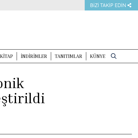
BIZI TAKIP EDIN
KITAP
İNDIRIMLER
TANITIMLAR
KÜNYE
Search
for:
onik
tirildi