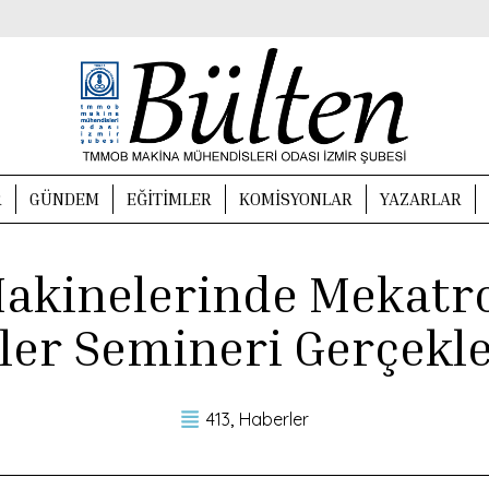
R
GÜNDEM
EĞITIMLER
KOMISYONLAR
YAZARLAR
Makinelerinde Mekatr
ler Semineri Gerçekleş
413
Haberler