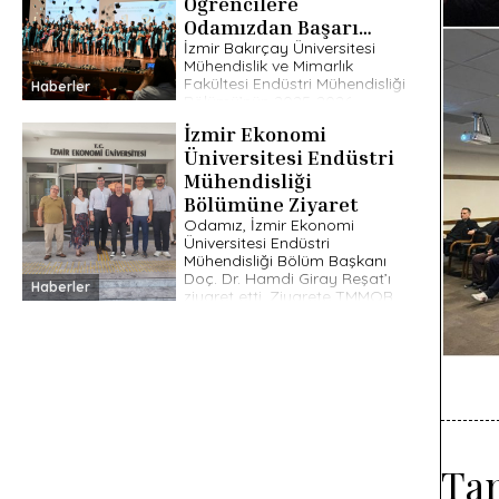
Öğrencilere
Odamızdan Başarı
Ödülü
İzmir Bakırçay Üniversitesi
Mühendislik ve Mimarlık
Fakültesi Endüstri Mühendisliği
Haberler
Bölümü’nün 2025-2026
Akademik Öğretim Yılı
İzmir Ekonomi
mezuniyet töreninde
dereceye giren öğrenciler,
Üniversitesi Endüstri
Odamız tarafından başarı
Mühendisliği
hediyeleriyle ödüllendirildi.
Bölümüne Ziyaret
Gerçekleştirilen […]
Odamız, İzmir Ekonomi
Üniversitesi Endüstri
Mühendisliği Bölüm Başkanı
Doç. Dr. Hamdi Giray Reşat’ı
Haberler
ziyaret etti. Ziyarete TMMOB
MMO İzmir Şube Yönetim
Kurulu Üyesi Ali Ayan, […]
Tan