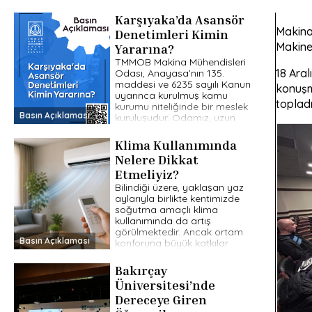
Karşıyaka’da Asansör
Makina
Denetimleri Kimin
Makine
Yararına?
TMMOB Makina Mühendisleri
18 Ara
Odası, Anayasa’nın 135.
maddesi ve 6235 sayılı Kanun
konuşma
uyarınca kurulmuş kamu
topladı
kurumu niteliğinde bir meslek
Basın Açıklaması
kuruluşudur. Odamız, uzun
yıllardır kamu yararını esas
[…]
Klima Kullanımında
Nelere Dikkat
Etmeliyiz?
Bilindiği üzere, yaklaşan yaz
aylarıyla birlikte kentimizde
soğutma amaçlı klima
kullanımında da artış
görülmektedir. Ancak ortam
Basın Açıklaması
konforuna büyük katkılar
sunan klimaların, bilinçsiz
kullanım halinde ekolojik […]
Bakırçay
Üniversitesi’nde
Dereceye Giren