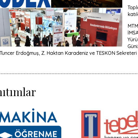
Topl
katıl
MTMD
İMS
Yürü
Güni
 Tuncer Erdoğmuş, Z. Haktan Karadeniz ve TESKON Sekreteri S
ıtımlar