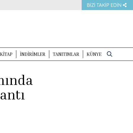
BIZI TAKIP EDIN
KITAP
İNDIRIMLER
TANITIMLAR
KÜNYE
Search
for:
mında
lantı