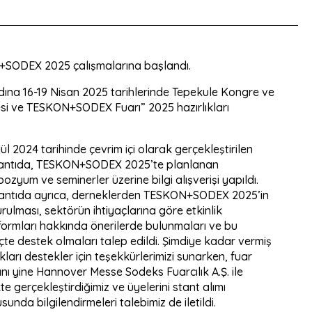
N+SODEX 2025 çalışmalarına başlandı.
ına 16-19 Nisan 2025 tarihlerinde Tepekule Kongre ve
esi ve TESKON+SODEX Fuarı” 2025 hazırlıkları
lül 2024 tarihinde çevrim içi olarak gerçekleştirilen
antıda, TESKON+SODEX 2025’te planlanan
ozyum ve seminerler üzerine bilgi alışverişi yapıldı.
antıda ayrıca, derneklerden TESKON+SODEX 2025’in
rulması, sektörün ihtiyaçlarına göre etkinlik
formları hakkında önerilerde bulunmaları ve bu
çte destek olmaları talep edildi. Şimdiye kadar vermiş
kları destekler için teşekkürlerimizi sunarken, fuar
ını yine Hannover Messe Sodeks Fuarcılık A.Ş. ile
kte gerçekleştirdiğimiz ve üyelerini stant alımı
sunda bilgilendirmeleri talebimiz de iletildi.