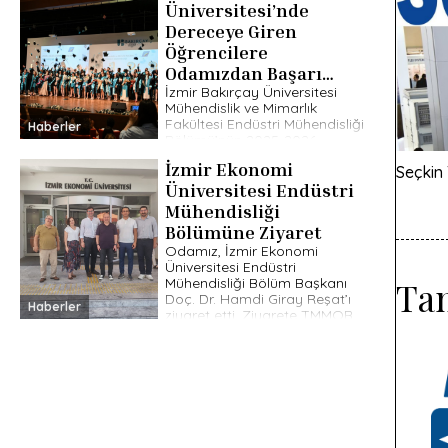
Üniversitesi’nde
Dereceye Giren
Öğrencilere
Odamızdan Başarı
Ödülü
İzmir Bakırçay Üniversitesi
Mühendislik ve Mimarlık
Fakültesi Endüstri Mühendisliği
Haberler
Bölümü’nün 2025-2026
Akademik Öğretim Yılı
İzmir Ekonomi
Seçkin
mezuniyet töreninde
dereceye giren öğrenciler,
Üniversitesi Endüstri
Odamız tarafından başarı
Mühendisliği
hediyeleriyle ödüllendirildi.
Bölümüne Ziyaret
Gerçekleştirilen […]
Odamız, İzmir Ekonomi
Üniversitesi Endüstri
Mühendisliği Bölüm Başkanı
Tan
Doç. Dr. Hamdi Giray Reşat’ı
Haberler
ziyaret etti. Ziyarete TMMOB
MMO İzmir Şube Yönetim
Kurulu Üyesi Ali Ayan, […]