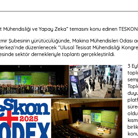
at Mühendisliği ve Yapay Zeka” temasını konu edinen TESKO
mir Şubesinin yürütücülüğünde, Makina Mühendisleri Odası ad
Merkezi’nde düzenlenecek “Ulusal Tesisat Mühendisliği Kongr
sinde sektör dernekleriyle toplantı gerçekleştirildi.
3 Ey
topl
semp
Topl
duyu
plat
süre
oldu
kısm
birli
konu