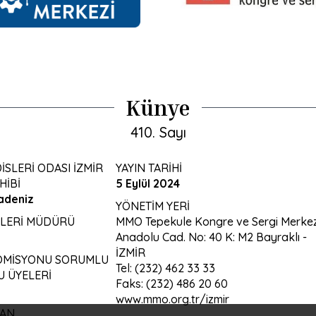
Künye
410. Sayı
SLERİ ODASI İZMİR
YAYIN TARİHİ
HİBİ
5 Eylül 2024
adeniz
YÖNETİM YERİ
ŞLERİ MÜDÜRÜ
MMO Tepekule Kongre ve Sergi Merkez
Anadolu Cad. No: 40 K: M2 Bayraklı -
İZMİR
KOMİSYONU SORUMLU
Tel: (232) 462 33 33
 ÜYELERİ
Faks: (232) 486 20 60
www.mmo.org.tr/izmir
YAN