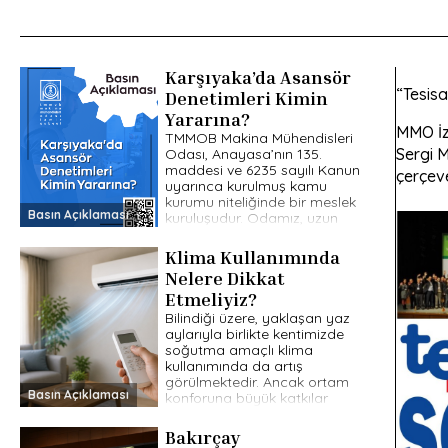
Karşıyaka’da Asansör
“Tesis
Denetimleri Kimin
Yararına?
MMO İz
TMMOB Makina Mühendisleri
Sergi 
Odası, Anayasa’nın 135.
maddesi ve 6235 sayılı Kanun
çerçeve
uyarınca kurulmuş kamu
kurumu niteliğinde bir meslek
Basın Açıklaması
kuruluşudur. Odamız, uzun
yıllardır kamu yararını esas
[…]
Klima Kullanımında
Nelere Dikkat
Etmeliyiz?
Bilindiği üzere, yaklaşan yaz
aylarıyla birlikte kentimizde
soğutma amaçlı klima
kullanımında da artış
görülmektedir. Ancak ortam
Basın Açıklaması
konforuna büyük katkılar
sunan klimaların, bilinçsiz
kullanım halinde ekolojik […]
Bakırçay