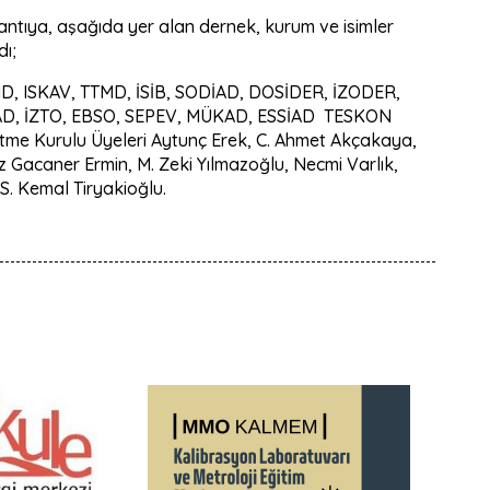
antıya, aşağıda yer alan dernek, kurum ve isimler
dı;
, ISKAV, TTMD, İSİB, SODİAD, DOSİDER, İZODER,
AD, İZTO, EBSO, SEPEV, MÜKAD, ESSİAD TESKON
tme Kurulu Üyeleri Aytunç Erek, C. Ahmet Akçakaya,
z Gacaner Ermin, M. Zeki Yılmazoğlu, Necmi Varlık,
. Kemal Tiryakioğlu.