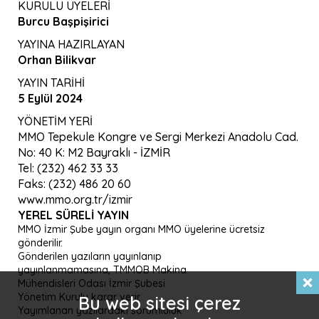
KURULU ÜYELERİ
Burcu Başpişirici
YAYINA HAZIRLAYAN
Orhan Bilikvar
YAYIN TARİHİ
5 Eylül 2024
YÖNETİM YERİ
MMO Tepekule Kongre ve Sergi Merkezi Anadolu Cad.
No: 40 K: M2 Bayraklı - İZMİR
Tel: (232) 462 33 33
Faks: (232) 486 20 60
www.mmo.org.tr/izmir
YEREL SÜRELI YAYIN
MMO İzmir Şube yayın organı MMO üyelerine ücretsiz
gönderilir.
Gönderilen yazıların yayınlanıp
yayınlanmamasına, TMMOB Makina
Mühendisleri Odası İzmir Şubesi
Yönetim Kurulu karar verir.
Bu web sitesi çerez
Yayımlanan yazılardaki sorumluluk