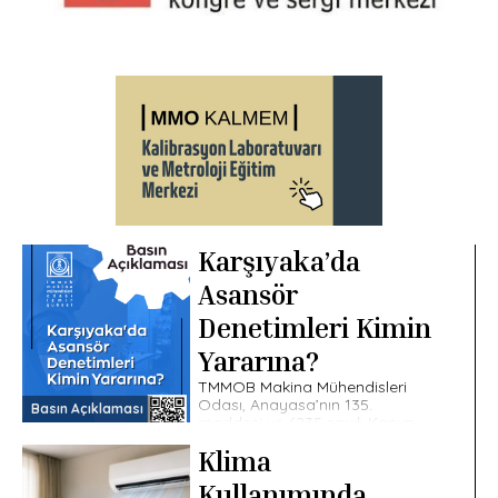
Karşıyaka’da
Asansör
Denetimleri Kimin
Yararına?
TMMOB Makina Mühendisleri
Odası, Anayasa’nın 135.
Basın Açıklaması
maddesi ve 6235 sayılı Kanun
uyarınca kurulmuş kamu kurumu
Klima
niteliğinde bir meslek
kuruluşudur. Odamız, uzun
Kullanımında
yıllardır kamu yararını esas […]