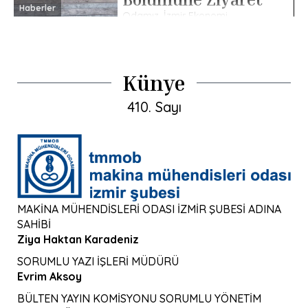
Haberler
Odamız, İzmir Ekonomi
Üniversitesi Endüstri Mühendisliği
Bölüm Başkanı Doç. Dr. Hamdi
Giray Reşat’ı ziyaret etti.
Ziyarete TMMOB MMO İzmir
Şube Yönetim Kurulu Üyesi Ali
Künye
Ayan, […]
410. Sayı
MAKİNA MÜHENDİSLERİ ODASI İZMİR ŞUBESİ ADINA
SAHİBİ
Ziya Haktan Karadeniz
SORUMLU YAZI İŞLERİ MÜDÜRÜ
Evrim Aksoy
BÜLTEN YAYIN KOMİSYONU SORUMLU YÖNETİM