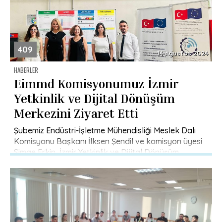
409
14 Ağustos 2024
HABERLER
Eimmd Komisyonumuz İzmir
Yetkinlik ve Dijital Dönüşüm
Merkezini Ziyaret Etti
Şubemiz Endüstri-İşletme Mühendisliği Meslek Dalı
Komisyonu Başkanı İlksen Şendil ve komisyon üyesi
Simge Erkin, İzmir Yetkinlik ve Dijital Dönüşüm
Merkezini (İYDDM) ziyaret etti. İYDDM Direktörü […]