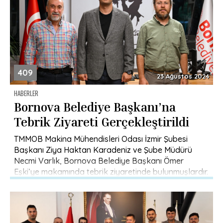
409
23 Ağustos 2024
HABERLER
Bornova Belediye Başkanı’na
Tebrik Ziyareti Gerçekleştirildi
TMMOB Makina Mühendisleri Odası İzmir Şubesi
Başkanı Ziya Haktan Karadeniz ve Şube Müdürü
Necmi Varlık, Bornova Belediye Başkanı Ömer
Eşki’ye makamında tebrik ziyaretinde bulunmuşlardır.
Yapılan […]