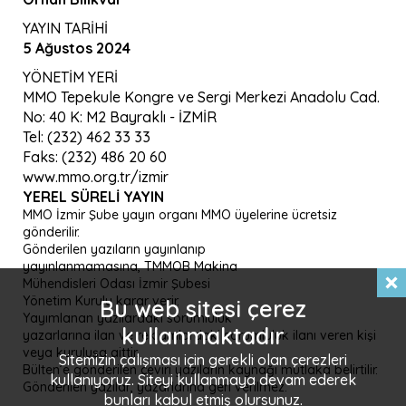
YAYIN TARİHİ
5 Ağustos 2024
YÖNETİM YERİ
MMO Tepekule Kongre ve Sergi Merkezi Anadolu Cad.
No: 40 K: M2 Bayraklı - İZMİR
Tel: (232) 462 33 33
Faks: (232) 486 20 60
www.mmo.org.tr/izmir
YEREL SÜRELI YAYIN
MMO İzmir Şube yayın organı MMO üyelerine ücretsiz
gönderilir.
Gönderilen yazıların yayınlanıp
yayınlanmamasına, TMMOB Makina
Mühendisleri Odası İzmir Şubesi
Yönetim Kurulu karar verir.
Bu web sitesi çerez
Yayımlanan yazılardaki sorumluluk
kullanmaktadır
yazarlarına ilan ve reklamlardaki sorumluluk ilanı veren kişi
veya kuruluşa aittir.
Sitemizin çalışması için gerekli olan çerezleri
Bülten’e gönderilen çeviri yazıların kaynağı mutlaka belirtilir.
kullanıyoruz. Siteyi kullanmaya devam ederek
Gönderilen yazılar, yazarlarına geri verilmez.
bunları kabul etmiş olursunuz.