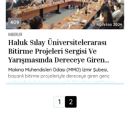
409
5 Ağustos 2024
HABERLER
Haluk Sılay Üniversitelerarası
Bitirme Projeleri Sergisi Ve
Yarışmasında Dereceye Giren
Genç Mühendisler İle Bir Araya
Makina Mühendisleri Odası (MMO) İzmir Şubesi,
Geldik
başarılı bitirme projeleriyle dereceye giren genç
mühendislerle bir araya geldi. Etkinlikte, MMO İzmir
Şube Başkanı Ziya Haktan Karadeniz, Şube […]
1
2