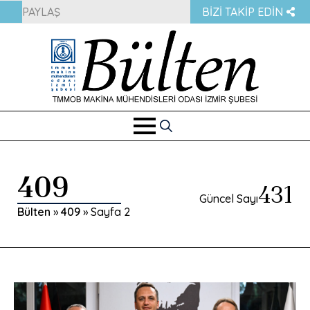
PAYLAŞ
BIZI TAKIP EDIN
Search
for:
409
431
Güncel Sayı
Bülten
»
409
»
Sayfa 2