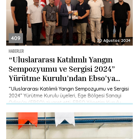
409
20 Ağustos 2024
HABERLER
“Uluslararası Katılımlı Yangın
Sempozyumu ve Sergisi 2024”
Yürütme Kurulu’ndan Ebso’ya
Ziyaret
“Uluslararası Katılımlı Yangın Sempozyumu ve Sergisi
2024” Yürütme Kurulu üyeleri, Ege Bölgesi Sanayi
Odası’nı (EBSO) ziyaret etti. EBSO Yönetim Kurulu
Başkan Yardımcısı Metin Akdaş’ın ev […]