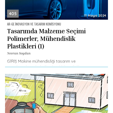
405
11 Mayıs 2024
AR-GE İNOVASYON VE TASARIM KOMISYONU
Tasarımda Malzeme Seçimi
Polimerler, Mühendislik
Plastikleri (1)
Nevran Soydan
GİRİŞ Makine mühendisliği tasarım ve
uygulamalarında kullanılan Mühendislik
malzemelerinde (Tablo:1), temel olarak kullanılan
metal malzemelerdir. Ancak günümüzde, bu
malzemeler yanında, Metal dışı malzemelerin de
kullanımı […]