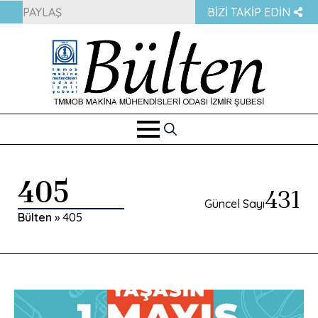
PAYLAŞ
BIZI TAKIP EDIN
Search
for:
405
431
Güncel Sayı
Bülten
»
405