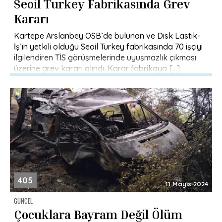
Seoil Turkey Fabrikasında Grev
Kararı
Kartepe Arslanbey OSB’de bulunan ve Disk Lastik-
İş’ın yetkili olduğu Seoil Turkey fabrikasında 70 işçiyi
ilgilendiren TİS görüşmelerinde uyuşmazlık çıkması
üzerine grev kararı alındı. Karar fabrikaya […]
405
11 Mayıs 2024
GÜNCEL
Çocuklara Bayram Değil Ölüm