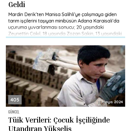
Geldi
Mardin Derik’ten Manisa Salihli’ye çalışmaya giden
tarım işçilerini taşıyan minibüsün Adana Karaisalı’da
uçuruma yuvarlanması sonucu; 20 yaşındaki
Zeynettin Çakıl, 18 yaşında Zozan Sakin, 13 yaşındaki
[…]
405
11 Mayıs 2024
GÜNCEL
Tüik Verileri: Çocuk İşçiliğinde
Utandıran Yükseliş