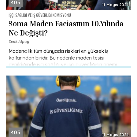
405
11 Mayıs 2024
İŞÇI SAĞLIĞI VE İŞ GÜVENLIĞI KOMISYONU
Soma Maden Faciasının 10.Yılında
Ne Değişti?
Cenk Alpay
Madencilik tüm dünyada riskleri en yüksek iş
kollarından biridir. Bu nedenle maden tesisi
denildiğinde işçi sağlığı ve işçi güvenliğinin önemi
daha da fazlalaşıyor. Bu durum […]
405
11 Mayıs 2024