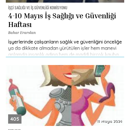
İŞÇI SAĞLIĞI VE İŞ GÜVENLIĞI KOMISYONU
4-10 Mayıs İş Sağlığı ve Güvenliği
Haftası
Bahar Erarslan
İşyerlerinde çalışanların sağlık ve güvenliğini önceliğe
ya da dikkate almadan yürütülen işler hem manevi
anlamda insanlık adına hem de maddi birçok kayba
yol açmakta, devamında […]
405
11 Mayıs 2024