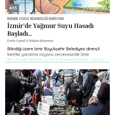
405
11 Mayıs 2024
MEKANIK TESISAT MÜHENDISLIĞI KOMISYONU
İzmir’de Yağmur Suyu Hasadı
Başladı…
Emin Uysal & Hakan Kocaova
Bilindiği üzere İzmir Büyükşehir Belediyesi dirençli
kentler yaratma vizyonu çerçevesinde İzmir
Büyükşehir Belediyesi İmar Yönetmeliğinde yapılan
bir düzenleme ile iklim krizine karşı, azalan su
kaynaklarını […]