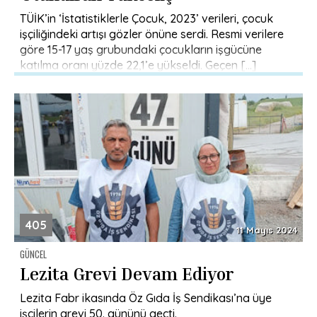
TÜİK’in ‘İstatistiklerle Çocuk, 2023’ verileri, çocuk
işçiliğindeki artışı gözler önüne serdi. Resmi verilere
göre 15-17 yaş grubundaki çocukların işgücüne
katılma oranı yüzde 22,1’e yükseldi. Geçen […]
405
11 Mayıs 2024
GÜNCEL
Lezita Grevi Devam Ediyor
Lezita Fabr ikasında Öz Gıda İş Sendikası’na üye
işçilerin grevi 50. gününü geçti.