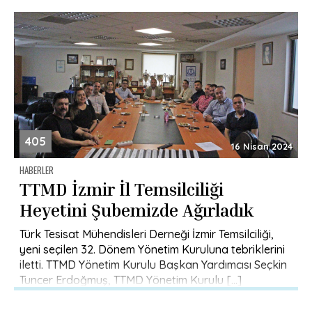
kutladı. Konser, müzikseverlerin büyük […]
405
16 Nisan 2024
HABERLER
TTMD İzmir İl Temsilciliği
Heyetini Şubemizde Ağırladık
Türk Tesisat Mühendisleri Derneği İzmir Temsilciliği,
yeni seçilen 32. Dönem Yönetim Kuruluna tebriklerini
iletti. TTMD Yönetim Kurulu Başkan Yardımcısı Seçkin
Tuncer Erdoğmuş, TTMD Yönetim Kurulu […]