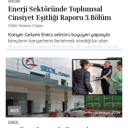
DERLEME
Enerji Sektöründe Toplumsal
Cinsiyet Eşitliği Raporu 3.Bölüm
Yıldız Sınmaz Uzgan
Kariyer Gelişimi Enerji sektörü büyüyen yapısıyla
bireylerin kariyerlerini ilerletmek istediği bir alan
olarak da ön plana çıkmaktadır. Bu sektörde çalışan
ve araştırmamızın da örneklemini oluşturan […]
405
11 Mayıs 2024
GÜNCEL