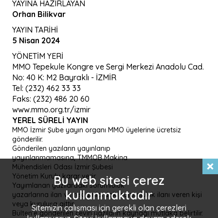
YAYINA HAZIRLAYAN
Orhan Bilikvar
YAYIN TARİHİ
5 Nisan 2024
YÖNETİM YERİ
MMO Tepekule Kongre ve Sergi Merkezi Anadolu Cad.
No: 40 K: M2 Bayraklı - İZMİR
Tel: (232) 462 33 33
Faks: (232) 486 20 60
www.mmo.org.tr/izmir
YEREL SÜRELI YAYIN
MMO İzmir Şube yayın organı MMO üyelerine ücretsiz
gönderilir.
Gönderilen yazıların yayınlanıp
yayınlanmamasına, TMMOB Makina
Mühendisleri Odası İzmir Şubesi
Yönetim Kurulu karar verir.
Bu web sitesi çerez
Yayımlanan yazılardaki sorumluluk
kullanmaktadır
yazarlarına ilan ve reklamlardaki sorumluluk ilanı veren kişi
veya kuruluşa aittir.
Sitemizin çalışması için gerekli olan çerezleri
Bülten’e gönderilen çeviri yazıların kaynağı mutlaka belirtilir.