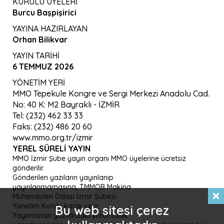
KURULU ÜYELERİ
Burcu Başpişirici
YAYINA HAZIRLAYAN
Orhan Bilikvar
YAYIN TARİHİ
6 TEMMUZ 2026
YÖNETİM YERİ
MMO Tepekule Kongre ve Sergi Merkezi Anadolu Cad.
No: 40 K: M2 Bayraklı - İZMİR
Tel: (232) 462 33 33
Faks: (232) 486 20 60
www.mmo.org.tr/izmir
YEREL SÜRELI YAYIN
MMO İzmir Şube yayın organı MMO üyelerine ücretsiz
gönderilir.
Gönderilen yazıların yayınlanıp
yayınlanmamasına, TMMOB Makina
Mühendisleri Odası İzmir Şubesi
Yönetim Kurulu karar verir.
Bu web sitesi çerez
Yayımlanan yazılardaki sorumluluk