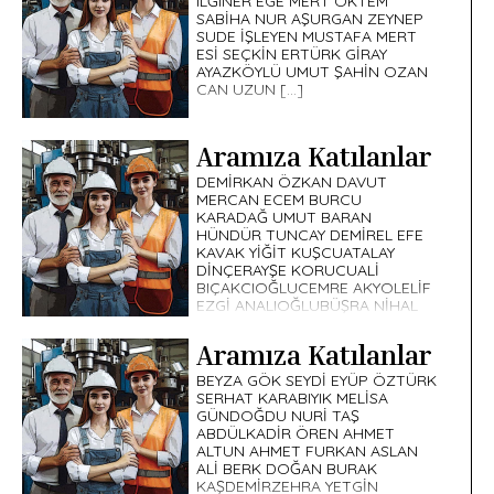
ILĞINER EGE MERT ÖKTEM
SABİHA NUR AŞURGAN ZEYNEP
SUDE İŞLEYEN MUSTAFA MERT
ESİ SEÇKİN ERTÜRK GİRAY
AYAZKÖYLÜ UMUT ŞAHİN OZAN
CAN UZUN […]
Aramıza Katılanlar
DEMİRKAN ÖZKAN DAVUT
MERCAN ECEM BURCU
KARADAĞ UMUT BARAN
HÜNDÜR TUNCAY DEMİREL EFE
KAVAK YİĞİT KUŞCUATALAY
DİNÇERAYŞE KORUCUALİ
BIÇAKCIOĞLUCEMRE AKYOLELİF
EZGİ ANALIOĞLUBÜŞRA NİHAL
ALTINOYMAK BUSE […]
Aramıza Katılanlar
BEYZA GÖK SEYDİ EYÜP ÖZTÜRK
SERHAT KARABIYIK MELİSA
GÜNDOĞDU NURİ TAŞ
ABDÜLKADİR ÖREN AHMET
ALTUN AHMET FURKAN ASLAN
ALİ BERK DOĞAN BURAK
KAŞDEMİRZEHRA YETGİN